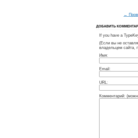
← Пров
ДОБАВИТЬ КОММЕНТА
If you have a TypeKey
(Если вы не оставл
владельцем сайта, 
Имя:
Email:
URL:
Комментарий: (можн