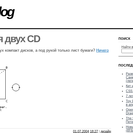
log
я двух CD
ПОИСК
Найти в
ух компакт дисков, а под рукой только лист бумаги?
Ничего
ПОСЛЕД
Разв
Санк
(лег
Кит 
CSS 
7 ле
Toy 
в ап
Oper
Drag
The 
Пете
Новы
(ВТБ
01.07.2004
18:27
|
дизайн