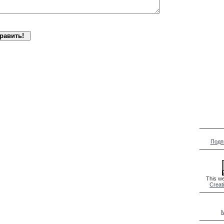
Подп
This we
Creat
M