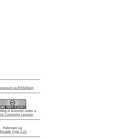
исаться на RSS/Atom
blog is licensed under a
ive Commons License
.
Работает на
ovable Type 3.21