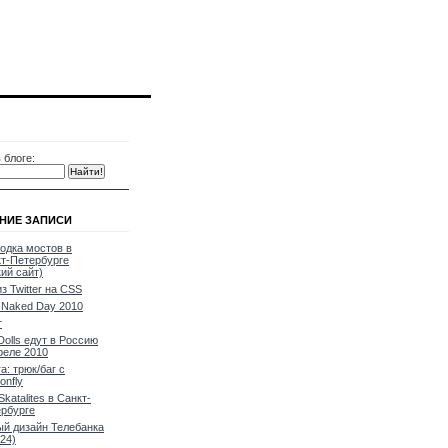
 блоге:
НИЕ ЗАПИСИ
одка мостов в
т-Петербурге
кий сайт)
из Twitter на CSS
Naked Day 2010
т
Dolls едут в Россию
реле 2010
a: трюк/баг с
onfly
Skatalites в Санкт-
рбурге
й дизайн Телебанка
24)