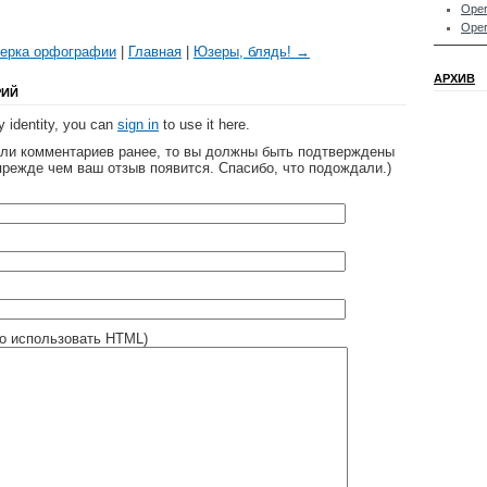
Oper
Oper
ерка орфографии
|
Главная
|
Юзеры, блядь! →
АРХИВ
РИЙ
 identity, you can
sign in
to use it here.
яли комментариев ранее, то вы должны быть подтверждены
прежде чем ваш отзыв появится. Спасибо, что подождали.)
о использовать HTML)