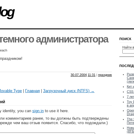
log
темного администратора
ПОИСК
Найти в
Beach
 праздником!
ПОСЛЕД
Разв
30.07.2004
11:31
|
праздник
Санк
(лег
Кит 
Movable Type
|
Главная
|
Загрузочный диск (NTFS) →
CSS 
7 ле
Toy 
РИЙ
в ап
 identity, you can
sign in
to use it here.
Oper
Drag
яли комментариев ранее, то вы должны быть подтверждены
The 
прежде чем ваш отзыв появится. Спасибо, что подождали.)
Пете
Новы
(ВТБ