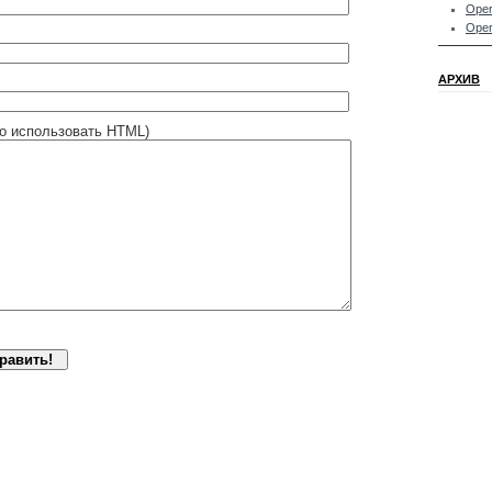
Oper
Oper
АРХИВ
о использовать HTML)