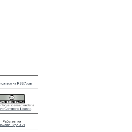
исаться на RSS/Atom
blog is licensed under a
ive Commons License
.
Работает на
ovable Type 3.21