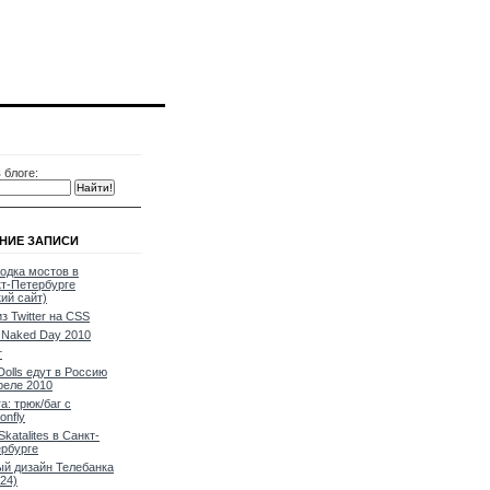
 блоге:
НИЕ ЗАПИСИ
одка мостов в
т-Петербурге
кий сайт)
из Twitter на CSS
Naked Day 2010
т
Dolls едут в Россию
реле 2010
a: трюк/баг с
onfly
Skatalites в Санкт-
рбурге
й дизайн Телебанка
24)