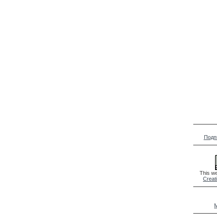
Подп
This we
Creat
M