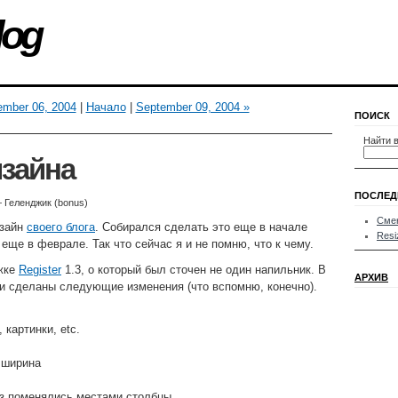
log
ember 06, 2004
|
Начало
|
September 09, 2004 »
ПОИСК
Найти в
зайна
ПОСЛЕД
 Геленджик (bonus)
Смен
изайн
своего блога
. Собирался сделать это еще в начале
Resi
 еще в феврале. Так что сейчас я и не помню, что к чему.
ижке
Register
1.3, о который был сточен не один напильник. В
АРХИВ
и сделаны следующие изменения (что вспомню, конечно).
 картинки, etc.
 ширина
аз поменялись местами столбцы