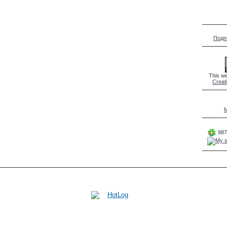
Подп
This we
Creat
M
987