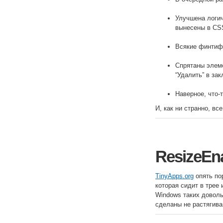
Улучшена логич
вынесены в CS
Всякие финтиф
Спрятаны элем
“Удалить” в за
Наверное, что
И, как ни странно, все
ResizeEn
TinyApps.org
опять по
которая сидит в трее
Windows таких доволь
сделаны не растягива