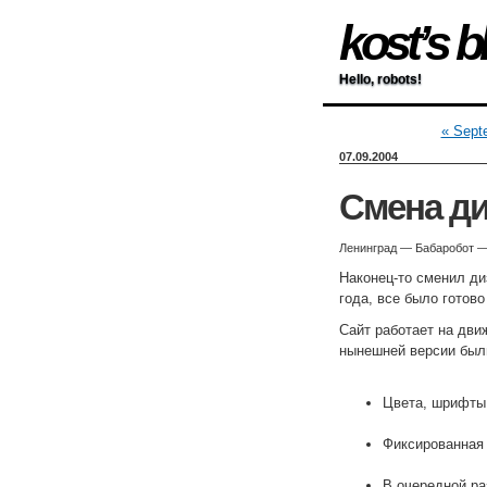
kost’s b
Hello, robots!
« Sept
07.09.2004
Смена ди
Ленинград — Бабаробот —
Наконец-то сменил д
года, все было готово
Сайт работает на дв
нынешней версии был
Цвета, шрифты,
Фиксированная
В очередной р