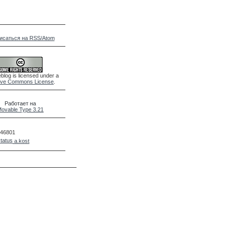
исаться на RSS/Atom
blog is licensed under a
ive Commons License
.
Работает на
ovable Type 3.21
46801
a.kost