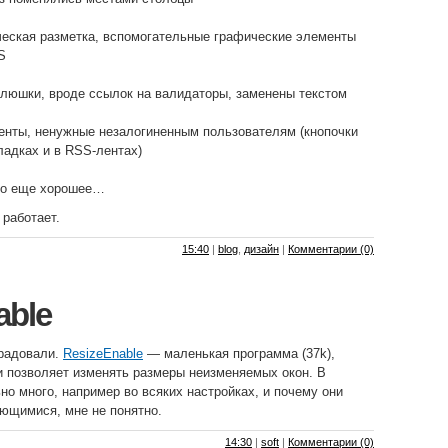
еская разметка, вспомогательные графические элементы
S
люшки, вроде ссылок на валидаторы, заменены текстом
енты, ненужные незалогиненным пользователям (кнопочки
кладках и в RSS-лентах)
-то еще хорошее…
 работает.
15:40
|
blog
,
дизайн
|
Комментарии (0)
able
радовали.
ResizeEnable
— маленькая программа (37k),
 и позволяет изменять размеры неизменяемых окон. В
но много, например во всяких настройках, и почему они
ющимися, мне не понятно.
14:30
|
soft
|
Комментарии (0)