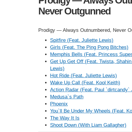
Prodigy — Always Out
Never Outgunned
Prodigy — Always Outnumbered, Never O
Spitfire (Feat. Juliette Lewis)
Girls (Feat. The Ping Pong Bitches)
Memphis Bells (Feat. Princess Supes
Get Up Get Off (Feat. Twista, Shahin
Lewis)
Hot Ride (Feat. Juliette Lewis)
Wake Up Call (Feat. Kool Keith)
Action Radar (Feat. Paul `dirtcandy`
Medusa`s Path
Phoenix
You`ll Be Under My Wheels (Feat. Ko
The Way It Is
Shoot Down (With Liam Gallagher)