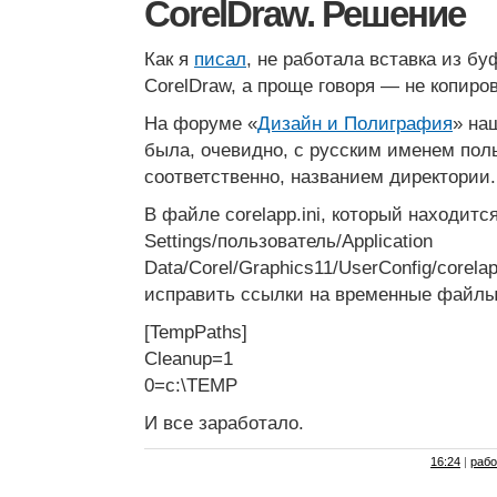
CorelDraw. Решение
Как я
писал
, не работала вставка из б
CorelDraw, а проще говоря — не копиро
На форуме «
Дизайн и Полиграфия
» на
была, очевидно, с русским именем поль
соответственно, названием директории.
В файле corelapp.ini, который находитс
Settings/пользователь/Application
Data/Corel/Graphics11/UserConfig/corela
исправить ссылки на временные файлы
[TempPaths]
Cleanup=1
0=c:\TEMP
И все заработало.
16:24
|
рабо