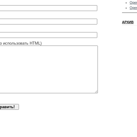
Oper
Oper
АРХИВ
о использовать HTML)