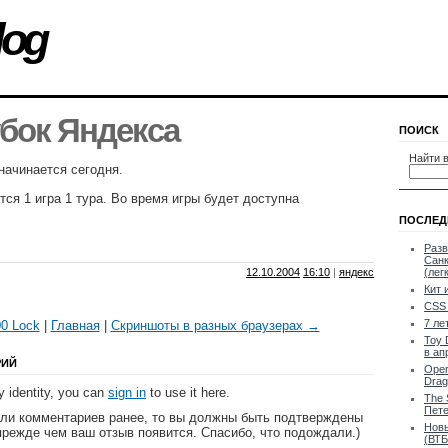
log
бок Яндекса
ПОИСК
Найти в
начинается сегодня.
тся 1 игра 1 тура. Во время игры будет доступна
ПОСЛЕД
Разв
Санк
12.10.2004
16:10
|
яндекс
(лег
Кит 
CSS 
7 ле
0 Lock
|
Главная
|
Скриншоты в разных браузерах →
Toy 
в ап
РИЙ
Oper
Drag
 identity, you can
sign in
to use it here.
The 
Пете
яли комментариев ранее, то вы должны быть подтверждены
Новы
прежде чем ваш отзыв появится. Спасибо, что подождали.)
(ВТБ