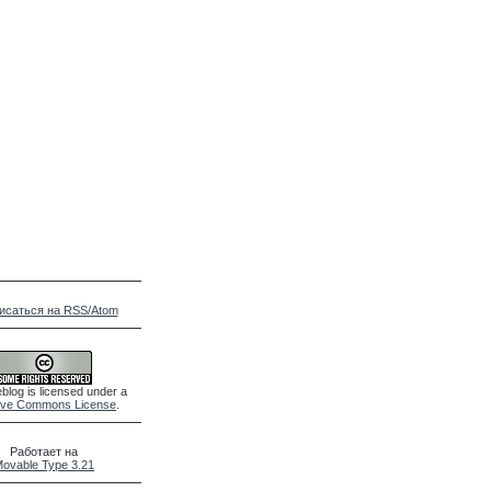
исаться на RSS/Atom
blog is licensed under a
ive Commons License
.
Работает на
ovable Type 3.21