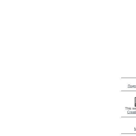
Подп
This we
Creat
M