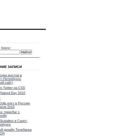
 блоге:
НИЕ ЗАПИСИ
одка мостов в
т-Петербурге
кий сайт)
из Twitter на CSS
Naked Day 2010
т
Dolls едут в Россию
реле 2010
a: трюк/баг с
onfly
Skatalites в Санкт-
рбурге
й дизайн Телебанка
24)