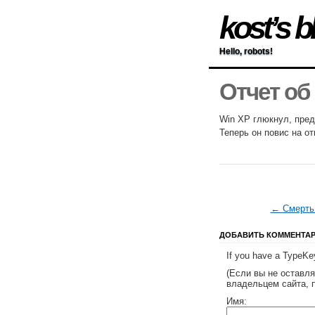
kost’s b
Hello, robots!
Отчет об
Win XP глюкнул, предл
Теперь он повис на о
← Смерть 
ДОБАВИТЬ КОММЕНТА
If you have a TypeKey
(Если вы не оставл
владельцем сайта, 
Имя: