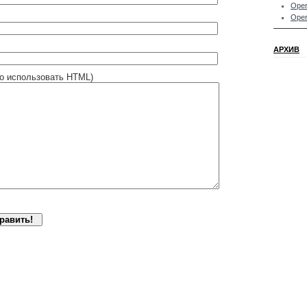
Oper
Oper
АРХИВ
о использовать HTML)