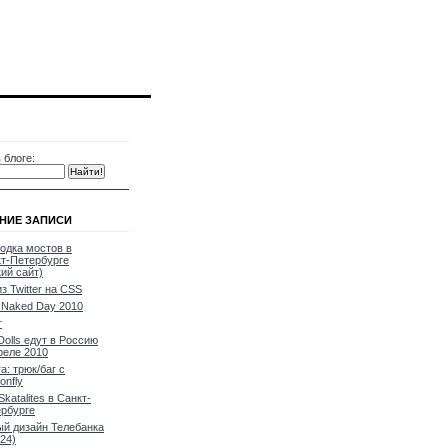
 блоге:
НИЕ ЗАПИСИ
одка мостов в
т-Петербурге
кий сайт)
из Twitter на CSS
Naked Day 2010
т
Dolls едут в Россию
реле 2010
a: трюк/баг с
onfly
Skatalites в Санкт-
рбурге
й дизайн Телебанка
24)