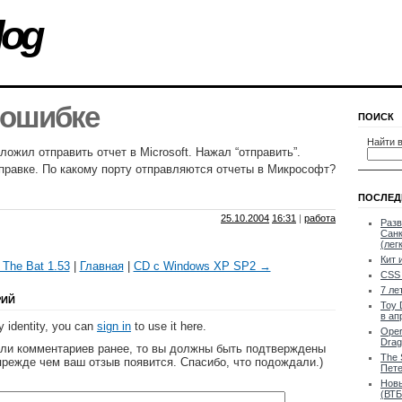
log
 ошибке
ПОИСК
Найти в
ожил отправить отчет в Microsoft. Нажал “отправить”.
тправке. По какому порту отправляются отчеты в Микрософт?
ПОСЛЕД
25.10.2004
16:31
|
работа
Разв
Санк
(лег
Кит 
The Bat 1.53
|
Главная
|
CD с Windows XP SP2 →
CSS 
7 ле
РИЙ
Toy 
в ап
 identity, you can
sign in
to use it here.
Oper
Drag
яли комментариев ранее, то вы должны быть подтверждены
The 
прежде чем ваш отзыв появится. Спасибо, что подождали.)
Пете
Новы
(ВТБ