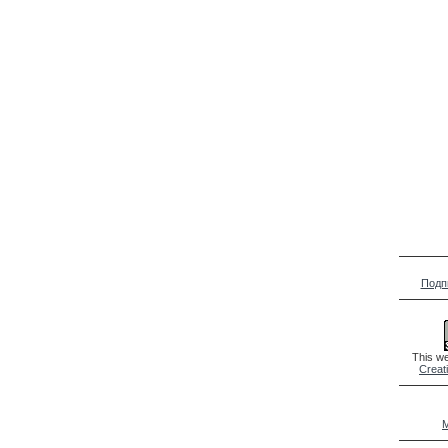
Подп
This we
Creat
M