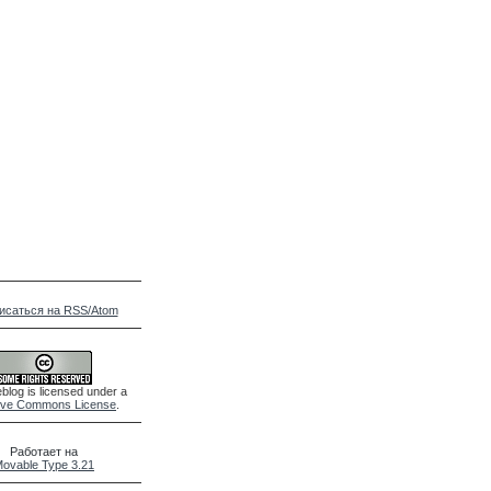
исаться на RSS/Atom
blog is licensed under a
ive Commons License
.
Работает на
ovable Type 3.21