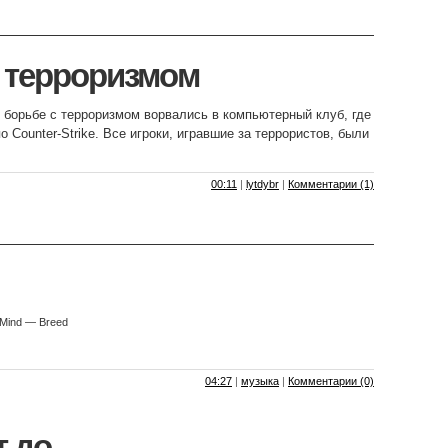
 терроризмом
 борьбе с терроризмом ворвались в компьютерный клуб, где
 Counter-Strike. Все игроки, игравшие за террористов, были
00:11
|
lytdybr
|
Комментарии (1)
 Mind — Breed
04:27
|
музыка
|
Комментарии (0)
т до…