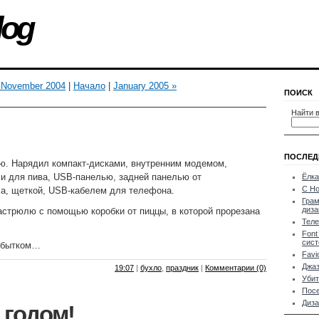
log
 November 2004
|
Начало
|
January 2005 »
ПОИСК
Найти в
ПОСЛЕД
ю. Нарядил компакт-дисками, внутренним модемом,
и для пива, USB-панелью, задней панелью от
Ёлка
С Но
са, щеткой, USB-кабелем для телефона.
Грам
диз
астрюлю с помощью коробки от пиццы, в которой прорезана
Теле
Font
сис
избытком…
Favi
Джа
19:07
|
бухло
,
праздник
|
Комментарии (0)
Убит
Посе
Диза
 годом!