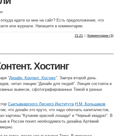
ели
er
 откуда идете ко мне на сайт? Есть предположение, что
азете или журнале. Напишите в комментарии.
21:21
|
|
Комментарии (3)
Контент. Хостинг
аре “
Дизайн. Контент. Хостинг
”. Завтра второй день.
дев, читал лекцию “Дизайн для людей”. Лекция состояла в
кламных вывесок, сфотографированных Темой в разных
ктор
Сыктывкарского Лесного Института
Н.М. Большаков
.
ом, что дизайн это круто, что надо обогнать капиталистов,
нал картины “Купание красной лошади” и “Черный квадрат”. В
рвым в России понял необходимость дизайна Артёмий
смешно.
я-то тетка, после нее выступал Тема. В процессе