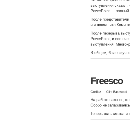
выступления сказал, 
PowerPoint — полный 
После представители 
и я понял, что Коми в
После перерыва высту
PowerPoint, и все оч
выступления. Многокра
В общем, было скучно
Freesco
Gorillaz — Clint Eastwood
На работе наконец-то 
Особо не запариваясь
Теперь есть смысл и 