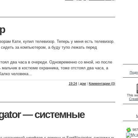
р
орам Кати, купил телевизор. Теперь у меня есть телевизор.
о сидеть за компьютером, а буду тупо лежать перед
стоял два часа в очереди. Одновременно со мной, но после
ь мальчик в костюме охранника, тоже отстоял два часа, а
Подп
 Жалко человека…
19:24
|
дом
|
Комментарии (0)
This we
Creat
igator — системные
M
987
с установкой шрифтов с помощью FontNavigator, системные