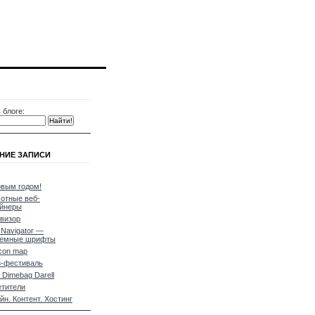
 блоге:
НИЕ ЗАПИСИ
вым годом!
отные веб-
айнеры
визор
 Navigator —
темные шрифты
con map
з-фестиваль
 Dimebag Darell
тители
йн. Контент. Хостинг