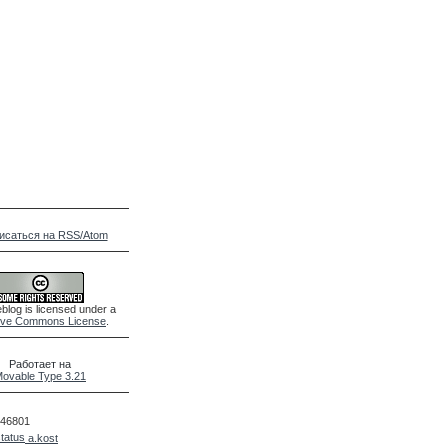
исаться на RSS/Atom
blog is licensed under a
ive Commons License
.
Работает на
ovable Type 3.21
46801
a.kost