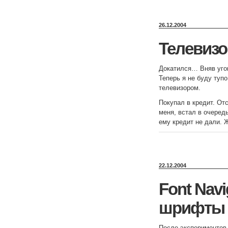
26.12.2004
Телевизо
Докатился… Вняв угов
Теперь я не буду туп
телевизором.
Покупал в кредит. От
меня, встал в очеред
ему кредит не дали.
22.12.2004
Font Nav
шрифты
После экспериментов 