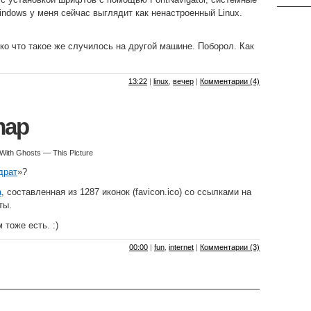
ndows у меня сейчас выглядит как ненастроенный Linux.
ько что такое же случилось на другой машине. Поборол. Как
13:22
|
linux
,
вечер
|
Комментарии (4)
map
With Ghosts — This Picture
драт
»?
а
, составленная из 1287 иконок (favicon.ico) со ссылками на
ты.
 тоже есть. :)
00:00
|
fun
,
internet
|
Комментарии (3)