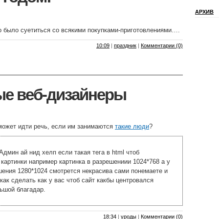
АРХИВ
о было суетиться со всякими покупками-приготовлениями….
10:09
|
праздник
|
Комментарии (0)
ые веб-дизайнеры
может идти речь, если им занимаются
такие люди
?
дмин ай нид хелп если такая тега в html чтоб
 картинки например картинка в разрешениии 1024*768 а у
ения 1280*1024 смотрется некрасива сами понемаете и
как сделать как у вас чтоб сайт какбы центровался
ьшой благадар.
18:34
|
уроды
|
Комментарии (0)