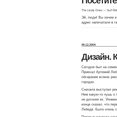
Посетит
The Lively Ones — Surf Rid
Эй, люди! Вы зачем и
адрес напечатали в г
09.12.2004
Дизайн. 
Сегодня был на семин
Приехал Артемий Лебе
обсирании всяких ре
городах.
Сначала выступал ре
Нем какую-то чушь о т
не догоняя их. Упоми
конце сказал, что пе
Лебедв. Было очень 
Потом выступала кака