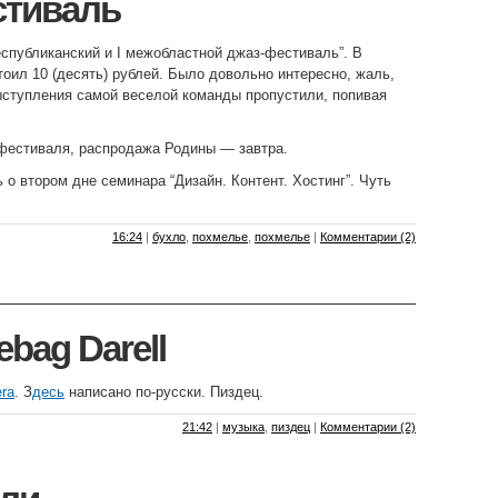
стиваль
спубликанский и I межобластной джаз-фестиваль”. В
оил 10 (десять) рублей. Было довольно интересно, жаль,
ыступления самой веселой команды пропустили, попивая
 фестиваля, распродажа Родины — завтра.
 о втором дне семинара “Дизайн. Контент. Хостинг”. Чуть
16:24
|
бухло
,
похмелье
,
похмелье
|
Комментарии (2)
bag Darell
era
. З
десь
написано по-русски. Пиздец.
21:42
|
музыка
,
пиздец
|
Комментарии (2)