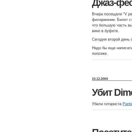
Джаз-фе
Вчера посещали “V ре
филармонии. Билет ст
что большую часть в
вино в буфете.
Сегодня второй день
Надо бы еще написать
попозже.
10.12.2004
Убит Dime
Убили гитариста
Pant