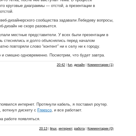
что круговые диаграммы — отстой, а презентации в
отстой.
веб-дизайнерского сообщества задавали Лебедеву вопросы,
еб-дизайн не скоро разовьется.
пали местные представители. У всех были презентации в
ень стеснялись и долго объяснялись перед началом
тно повторяли слово “контент” ни к селу ни к городу.
 и смешно одновременно. Посмотрим, что будет завтра.
20:42
|
fun
,
дизайн
|
Комментарии (1)
появился интернет. Протянули кабель, я поставил роутер.
, воткнул дискету с
Freesco
, и все работает.
на работе появляться.
20:13
|
linux
,
интернет
,
работа
|
Комментарии (0)