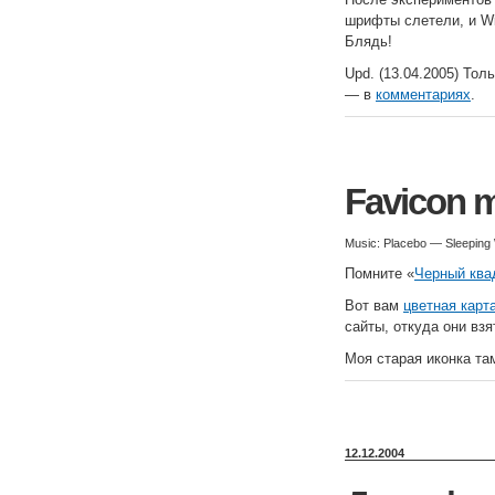
шрифты слетели, и Wi
Блядь!
Upd. (13.04.2005) Тол
— в
комментариях
.
Favicon 
Music: Placebo — Sleeping 
Помните «
Черный ква
Вот вам
цветная карт
сайты, откуда они взя
Моя старая иконка там
12.12.2004