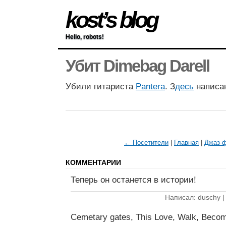
kost’s blog
Hello, robots!
Убит Dimebag Darell
Убили гитариста
Pantera
. З
десь
написан
← Посетители
|
Главная
|
Джаз-
КОММЕНТАРИИ
Теперь он останется в истории!
Написал: duschy 
Cemetary gates, This Love, Walk, Bec