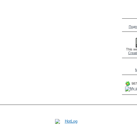
Подп
This we
Creat
M
987