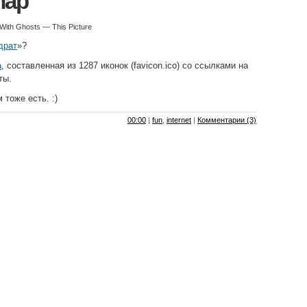
map
With Ghosts — This Picture
драт
»?
а
, составленная из 1287 иконок (favicon.ico) со ссылками на
ты.
 тоже есть. :)
00:00
|
fun
,
internet
|
Комментарии (3)