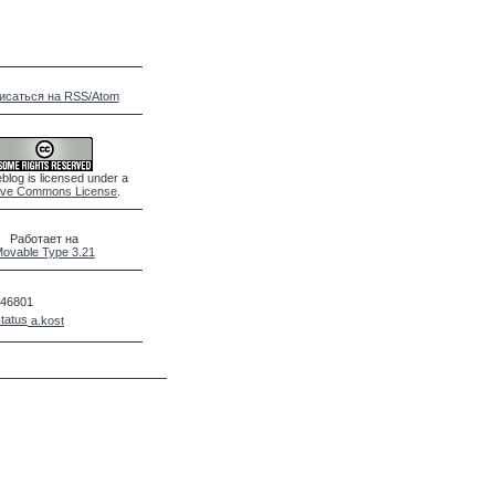
исаться на RSS/Atom
blog is licensed under a
ive Commons License
.
Работает на
ovable Type 3.21
46801
a.kost