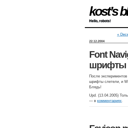
kost’s b
Hello, robots!
« Dec
22.12.2004
Font Nav
шрифты
После экспериментов 
шрифты слетели, и Wi
Блядь!
Upd. (13.04.2005) Тол
— в
комментариях
.