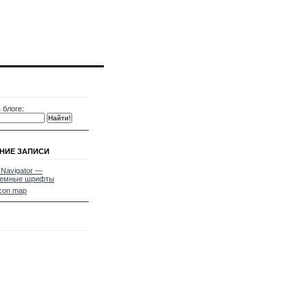
 блоге:
НИЕ ЗАПИСИ
 Navigator —
темные шрифты
con map