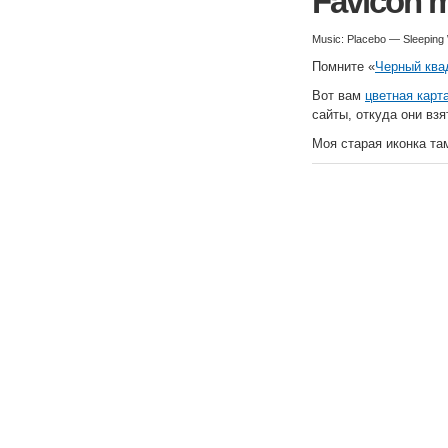
Favicon 
Music: Placebo — Sleeping 
Помните «
Черный ква
Вот вам
цветная карт
сайты, откуда они взя
Моя старая иконка там