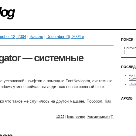
log
ember 12, 2004
|
Начало
|
December 26, 2004 »
ПОИСК
Найти в
igator — системные
ПОСЛЕД
Font
сис
с установкой шрифтов с помощью FontNavigator, системные
Favi
ndows у меня сейчас выглядит как ненастроенный Linux.
АРХИВ
ько что такое же случилось на другой машине. Поборол. Как
13:22
|
linux
,
вечер
|
Комментарии (4)