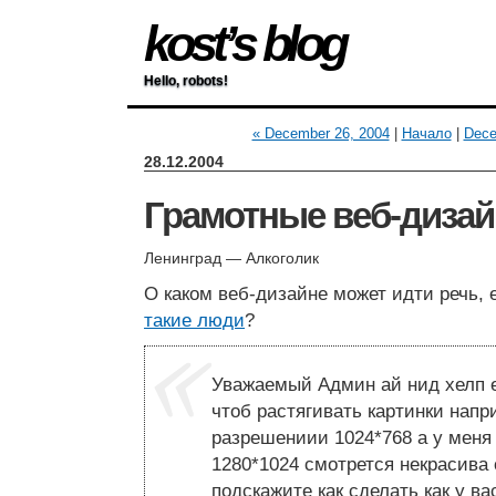
kost’s blog
Hello, robots!
« December 26, 2004
|
Начало
|
Dece
28.12.2004
Грамотные веб-диза
Ленинград — Алкоголик
О каком веб-дизайне может идти речь,
такие люди
?
Уважаемый Админ ай нид хелп ес
чтоб растягивать картинки напр
разрешениии 1024*768 а у меня
1280*1024 смотрется некрасива
подскажите как сделать как у ва