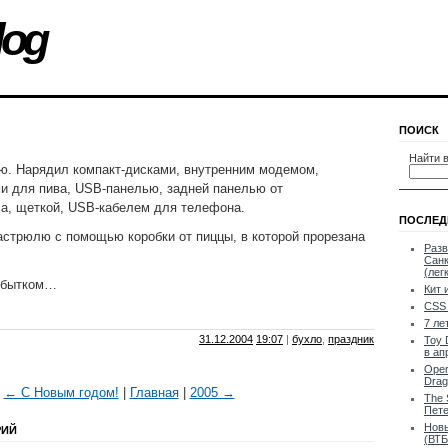
log
ПОИСК
Найти в
ю. Нарядил компакт-дисками, внутренним модемом,
и для пива, USB-панелью, задней панелью от
са, щеткой, USB-кабелем для телефона.
ПОСЛЕД
астрюлю с помощью коробки от пиццы, в которой прорезана
Разв
Санк
(лег
избытком…
Кит 
CSS 
7 ле
31.12.2004
19:07
|
бухло
,
праздник
Toy 
в ап
Oper
Drag
← С Новым годом!
|
Главная
|
2005 →
The 
Пете
Новы
РИЙ
(ВТБ