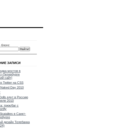
 блоге:
НИЕ ЗАПИСИ
одка мостов в
т-Петербурге
кий сайт)
из Twitter на CSS
Naked Day 2010
т
Dolls едут в Россию
реле 2010
a: трюк/баг с
onfly
Skatalites в Санкт-
рбурге
й дизайн Телебанка
24)