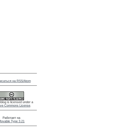
исаться на RSS/Atom
blog is licensed under a
ive Commons License
.
Работает на
ovable Type 3.21