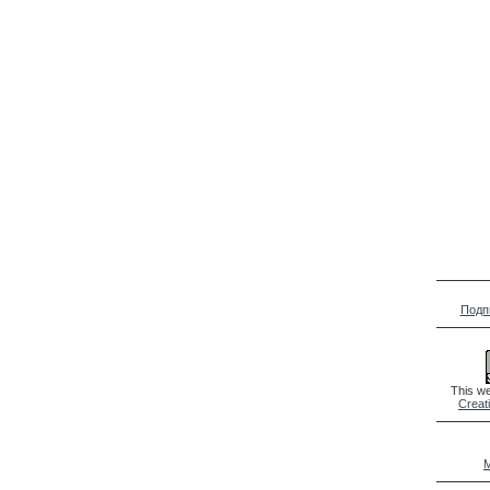
Подп
This we
Creat
M