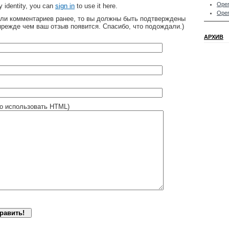
Oper
 identity, you can
sign in
to use it here.
Oper
яли комментариев ранее, то вы должны быть подтверждены
прежде чем ваш отзыв появится. Спасибо, что подождали.)
АРХИВ
о использовать HTML)