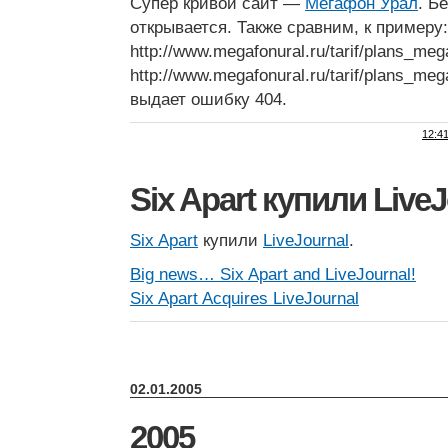
Супер кривой сайт —
Мегафон Урал
. Б
открывается. Также сравним, к примеру:
http://www.megafonural.ru/tarif/plans_meg
http://www.megafonural.ru/tarif/plans_meg
выдает ошибку 404.
12:4
Six Apart купили LiveJ
Six Apart
купили
LiveJournal
.
Big news… Six Apart and LiveJournal!
Six Apart Acquires LiveJournal
02.01.2005
2005