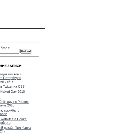
 блоге:
НИЕ ЗАПИСИ
одка мостов в
т-Петербурге
кий сайт)
из Twitter на CSS
Naked Day 2010
т
Dolls едут в Россию
реле 2010
a: трюк/баг с
onfly
Skatalites в Санкт-
рбурге
й дизайн Телебанка
24)