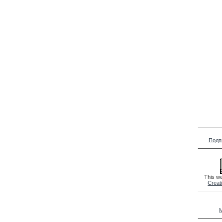
Подп
This we
Creat
M