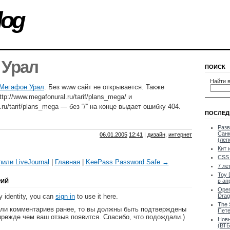
log
 Урал
ПОИСК
Найти в
Мегафон Урал
. Без www сайт не открывается. Также
tp://www.megafonural.ru/tarif/plans_mega/ и
.ru/tarif/plans_mega — без “/” на конце выдает ошибку 404.
ПОСЛЕД
Разв
Санк
06.01.2005
12:41
|
дизайн
,
интернет
(лег
Кит 
CSS 
пили LiveJournal
|
Главная
|
KeePass Password Safe →
7 ле
Toy 
в ап
РИЙ
Oper
 identity, you can
sign in
to use it here.
Drag
The 
яли комментариев ранее, то вы должны быть подтверждены
Пете
прежде чем ваш отзыв появится. Спасибо, что подождали.)
Новы
(ВТБ