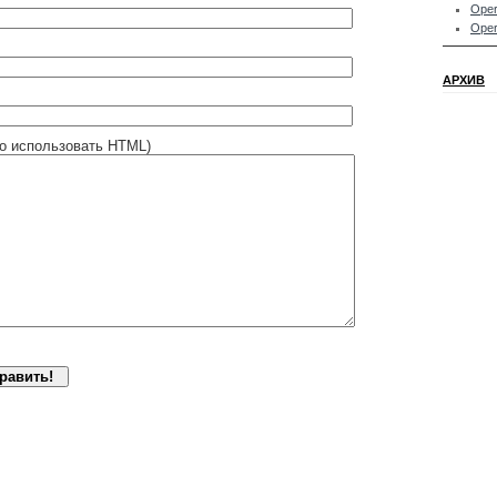
Oper
Oper
АРХИВ
о использовать HTML)