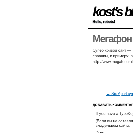
kost’s b
Hello, robots!
Мегафон
Супер кривой сайт —
сравним, к примеру: ht
http://www.megafonural
← Six Apart ку
ДОБАВИТЬ КОММЕНТА
If you have a TypeKey
(Если вы не оставл
владельцем сайта, 
Имя: