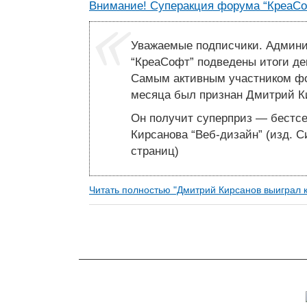
Внимание! Суперакция форума “КреаСо
Уважаемые подписчики. Админ
“КреаСофт” подведены итоги дек
Самым активным участником фо
месяца был признан Дмитрий К
Он получит суперприз — бестс
Кирсанова “Веб-дизайн” (изд. 
страниц)
Читать полностью "Дмитрий Кирсанов выиграл 