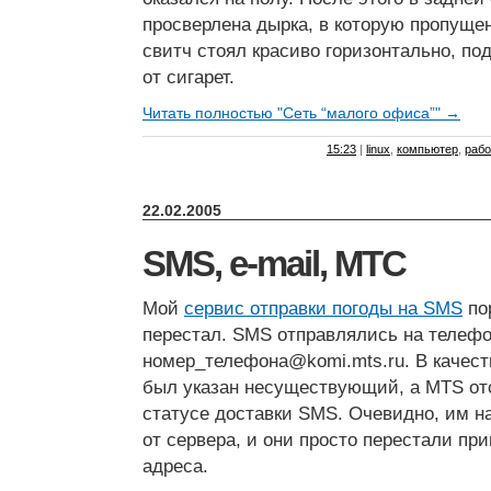
просверлена дырка, в которую пропуще
свитч стоял красиво горизонтально, по
от сигарет.
Читать полностью "Сеть “малого офиса”" →
15:23
|
linux
,
компьютер
,
рабо
22.02.2005
SMS, e-mail, МТС
Мой
сервис отправки погоды на SMS
по
перестал. SMS отправлялись на телефо
номер_телефона@komi.mts.ru. В качест
был указан несуществующий, а MTS от
статусе доставки SMS. Очевидно, им н
от сервера, и они просто перестали пр
адреса.