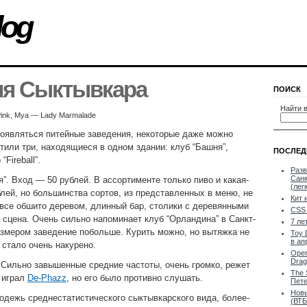
log
ия Сыктывкара
ПОИСК
Найти в
, Pink, Mya — Lady Marmalade
оявляться питейные заведения, некоторые даже можно
тили три, находящиеся в одном здании: клуб “Башня”,
ПОСЛЕД
“Fireball”.
Разв
Санк
”. Вход — 50 рублей. В ассортименте только пиво и какая-
(лег
блей, но большинства сортов, из представленных в меню, не
Кит 
 все обшито деревом, длинный бар, столики с деревянными
CSS 
сцена. Очень сильно напоминает клуб “Орландина” в Санкт-
7 ле
азмером заведение побольше. Курить можно, но вытяжка не
Toy 
в ап
 стало очень накурено.
Oper
Drag
 Сильно завышенные средние частоты, очень громко, режет
The 
 играл
De-Phazz
, но его было противно слушать.
Пете
Новы
одежь среднестатистического сыктывкарского вида, более-
(ВТБ