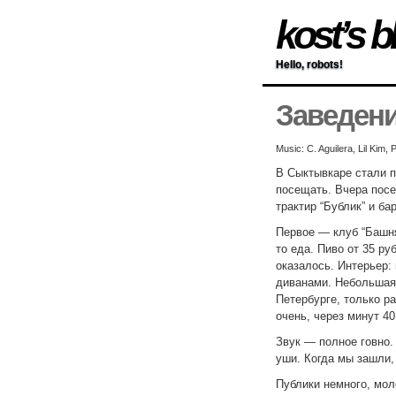
kost’s b
Hello, robots!
Заведен
Music: C. Aguilera, Lil Kim
В Сыктывкаре стали п
посещать. Вчера посе
трактир “Бублик” и бар 
Первое — клуб “Башня
то еда. Пиво от 35 ру
оказалось. Интерьер:
диванами. Небольшая 
Петербурге, только р
очень, через минут 40
Звук — полное говно.
уши. Когда мы зашли,
Публики немного, мол