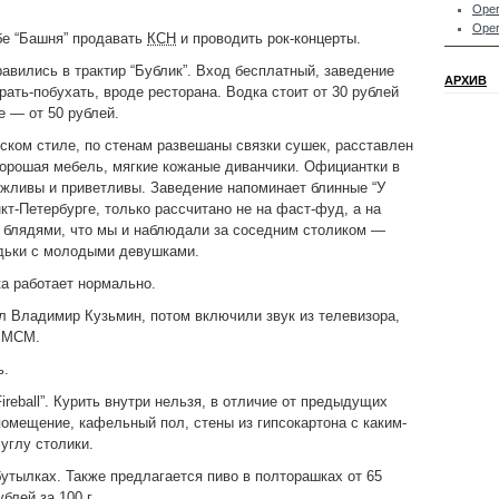
Oper
Oper
бе “Башня” продавать
КСН
и проводить рок-концерты.
равились в трактир “Бублик”. Вход бесплатный, заведение
АРХИВ
рать-побухать, вроде ресторана. Водка стоит от 30 рублей
ое — от 50 рублей.
ском стиле, по стенам развешаны связки сушек, расставлен
Хорошая мебель, мягкие кожаные диванчики. Официантки в
жливы и приветливы. Заведение напоминает блинные “У
кт-Петербурге, только рассчитано не на фаст-фуд, а на
 блядями, что мы и наблюдали за соседним столиком —
ядьки с молодыми девушками.
а работает нормально.
л Владимир Кузьмин, потом включили звук из телевизора,
л MCM.
ь.
reball”. Курить внутри нельзя, в отличие от предыдущих
омещение, кафельный пол, стены из гипсокартона с каким-
 углу столики.
бутылках. Также предлагается пиво в полторашках от 65
блей за 100 г.