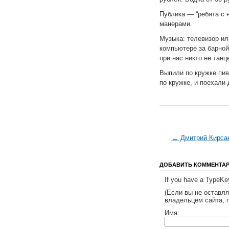
Публика — “ребята с 
манерами.
Музыка: телевизор или
компьютере за барной
при нас никто не танц
Выпили по кружке пива
по кружке, и поехали
← Дмитрий Кирсан
ДОБАВИТЬ КОММЕНТА
If you have a TypeKey
(Если вы не оставл
владельцем сайта, 
Имя: