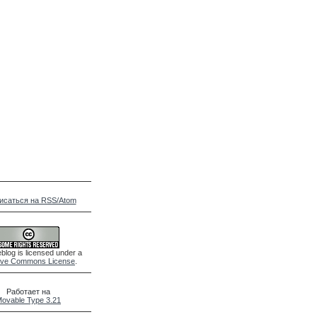
исаться на RSS/Atom
blog is licensed under a
ive Commons License
.
Работает на
ovable Type 3.21