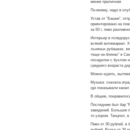
менее приличная.
По-моему, надо в клу
Устав от “Башни”, отп
ориентировано на пож
за 50 г, пиво разливн
Интерьер в псевдорус
всякий антиквариат. 
льняных рубашках, ве
тещи на блинах” в Сан
посиделки с бухлом и
среднего возраста д
Можно курить, вытяжк
Музыка: сначала игра
где показывали кана
В общем, понравилос
Последним был бар “Fi
заведений. Большое п
то узором. Танцпол, в
Пиво от 30 рублей, в 
рублей. Водка от 30 ру