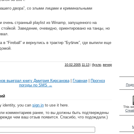
нашего двора”, со злыми лицами и криминальными
 очень странный playlist из Winamp, запущенного на
 стойкой. Заведение, очевидно, ориентировано на танцы, но
евал.
 в “Fireball” и вернулись в трактир “Бублик”, где выпили еще
 домой.
10.02.2005
11:13
|
бухло
,
вечер
ов выиграл книгу Дмитрия Кирсанова
|
Главная
|
Прогноз
погоды по SMS →
Подп
РИЙ
 identity, you can
sign in
to use it here.
This we
Creat
яли комментариев ранее, то вы должны быть подтверждены
прежде чем ваш отзыв появится. Спасибо, что подождали.)
M