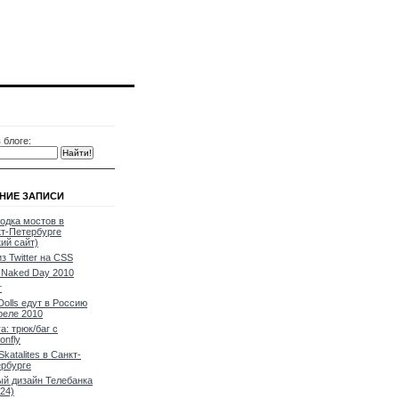
 блоге:
НИЕ ЗАПИСИ
одка мостов в
т-Петербурге
кий сайт)
из Twitter на CSS
Naked Day 2010
т
Dolls едут в Россию
реле 2010
a: трюк/баг с
onfly
Skatalites в Санкт-
рбурге
й дизайн Телебанка
24)