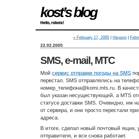
kost’s blog
Hello, robots!
« February 17, 2005
|
Начало
|
Febr
22.02.2005
SMS, e-mail, МТС
Мой
сервис отправки погоды на SMS
по
перестал. SMS отправлялись на телефо
номер_телефона@komi.mts.ru. В качест
был указан несуществующий, а MTS от
статусе доставки SMS. Очевидно, им н
от сервера, и они просто перестали пр
адреса.
В итоге, сделал новый почтовый ящик, у
отправителя, и все снова работает.