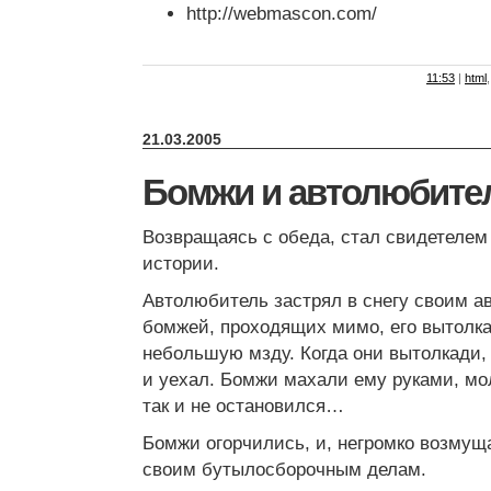
http://webmascon.com/
11:53
|
html
21.03.2005
Бомжи и автолюбите
Возвращаясь с обеда, стал свидетеле
истории.
Автолюбитель застрял в снегу своим а
бомжей, проходящих мимо, его вытолка
небольшую мзду. Когда они вытолкади, 
и уехал. Бомжи махали ему руками, мол 
так и не остановился…
Бомжи огорчились, и, негромко возмущ
своим бутылосборочным делам.