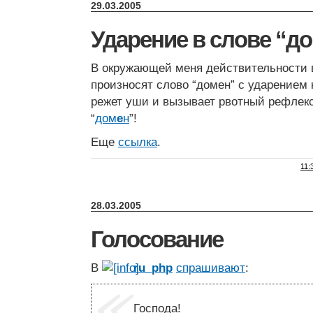
29.03.2005
Ударение в слове “д
В окружающей меня действительности в
произносят слово “домен” с ударением 
режет уши и вызывает рвотный рефлекс
“
дом
е
н
”!
Еще
ссылка
.
11:
28.03.2005
Голосование
В
ru_php
спрашивают
:
Господа!