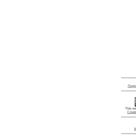
Подп
This we
Creat
M