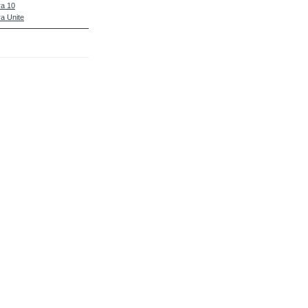
a 10
a Unite