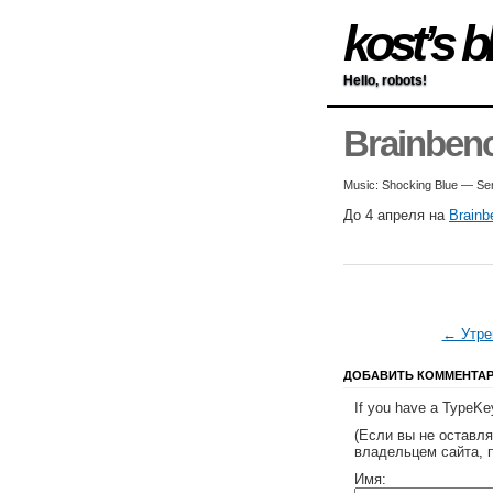
kost’s b
Hello, robots!
Brainben
Music: Shocking Blue — Se
До 4 апреля на
Brainb
← Утре
ДОБАВИТЬ КОММЕНТА
If you have a TypeKey
(Если вы не оставл
владельцем сайта, 
Имя: