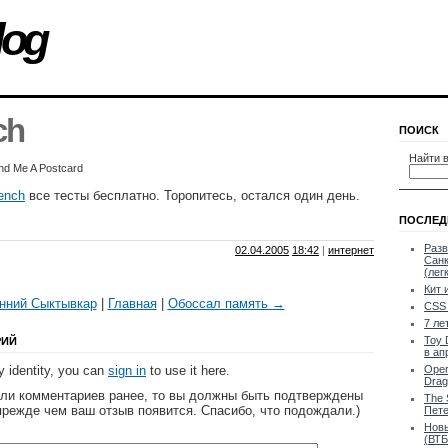
log
ch
ПОИСК
Найти в
nd Me A Postcard
ench
все тесты бесплатно. Торопитесь, остался один день.
ПОСЛЕД
Разв
02.04.2005
18:42
|
интернет
Санк
(лег
Кит 
нний Сыктывкар
|
Главная
|
Обоссал память →
CSS 
7 ле
Toy 
РИЙ
в ап
 identity, you can
sign in
to use it here.
Oper
Drag
яли комментариев ранее, то вы должны быть подтверждены
The 
прежде чем ваш отзыв появится. Спасибо, что подождали.)
Пете
Новы
(ВТБ