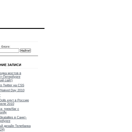
 блоге:
НИЕ ЗАПИСИ
одка мостов в
т-Петербурге
кий сайт)
из Twitter на CSS
Naked Day 2010
т
Dolls едут в Россию
реле 2010
a: трюк/баг с
onfly
Skatalites в Санкт-
рбурге
й дизайн Телебанка
24)