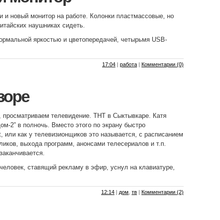
и и новый монитор на работе. Колонки пластмассовые, но
китайских наушниках сидеть.
нормальной яркостью и цветопередачей, четырьмя USB-
17:04
|
работа
|
Комментарии (0)
зоре
 просматриваем телевидение. ТНТ в Сыктывкаре. Катя
ом-2” в полночь. Вместо этого по экрану быстро
t, или как у телевизионщиков это называется, с расписанием
иков, выхода программ, анонсами телесериалов и т.п.
заканчивается.
 человек, ставящий рекламу в эфир, уснул на клавиатуре,
12:14
|
дом
,
тв
|
Комментарии (2)