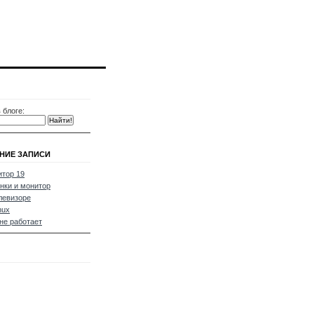
 блоге:
НИЕ ЗАПИСИ
тор 19
нки и монитор
левизоре
nux
не работает