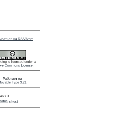
исаться на RSS/Atom
blog is licensed under a
ive Commons License
.
Работает на
ovable Type 3.21
46801
a.kost