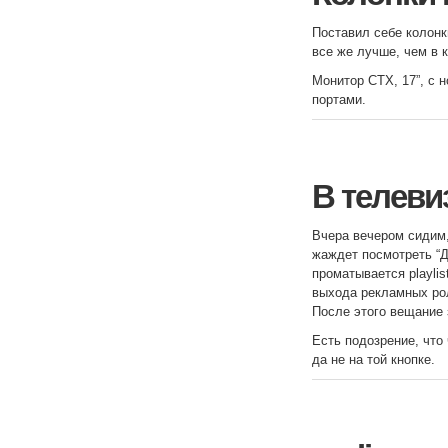
Поставил себе колонк
все же лучше, чем в 
Монитор CTX, 17”, с 
портами.
В телеви
Вчера вечером сидим,
жаждет посмотреть “Д
проматывается playlis
выхода рекламных рол
После этого вещание 
Есть подозрение, что
да не на той кнопке.