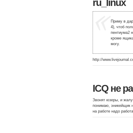
ru_linux
Приму в дар
4), чтоб по
пентиума2 н
кроме ящика
могу.
http://www.livejournal
ICQ не р
Звонят юзеры, и жалу
понимаю, эникейщик н
на работе надо работа