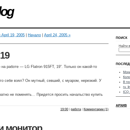
log
« April 19, 2005
|
Начало
|
April 24, 2005 »
ПОИСК
Найти в
19
ПОСЛЕД
на работе — LG Flatron 915FT, 19”. Только он какой-то
Мони
Коло
го себе взял? Он мутный, севший, с муаром, нерезкий. У
В те
ru_li
ICQ 
ратно не поменять… Придется просить начальство купить
АРХИВ
19:00
|
работа
|
Комментарии (1)
и монитор