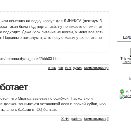
 или обменяю на водку корпус для ЛИНУКСА (пентиум 3-
лоска такая была под порты, usb, ну понимаете о чем я, от
е подходит. Даже блок питания не нужен, у меня все есть
Подп
. Подкиньте пожалуста, а то новую машину включить не
.com/community/ru_linux/255503.html
This we
Creat
09:56
|
fun
,
linux
,
бухло
|
Комментарии (0)
M
аботает
987
ются, что Miranda вылетает с ошибкой. Насколько я
е должен заниматься установкой асек и прочей хуйни, ибо
ть, а не с бабами в ICQ болтать.
09:44
|
работа
|
Комментарии (2)