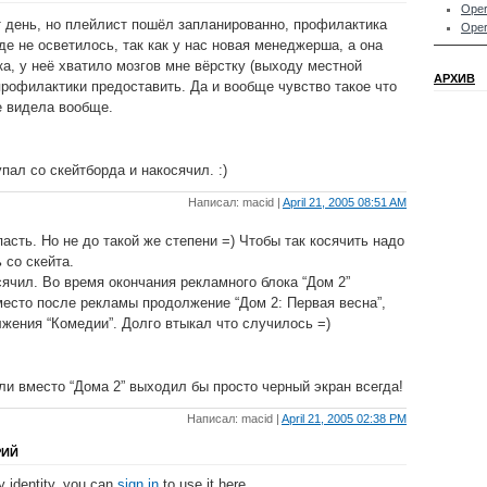
Oper
т день, но плейлист пошёл запланированно, профилактика
Oper
где не осветилось, так как у нас новая менеджерша, а она
а, у неё хватило мозгов мне вёрстку (выходу местной
АРХИВ
профилактики предоставить. Да и вообще чувство такое что
е видела вообще.
пал со скейтборда и накосячил. :)
Написал: macid |
April 21, 2005 08:51 AM
пасть. Но не до такой же степени =) Чтобы так косячить надо
 со скейта.
сячил. Во время окончания рекламного блока “Дом 2”
место после рекламы продолжение “Дом 2: Первая весна”,
жения “Комедии”. Долго втыкал что случилось =)
и вместо “Дома 2” выходил бы просто черный экран всегда!
Написал: macid |
April 21, 2005 02:38 PM
РИЙ
 identity, you can
sign in
to use it here.