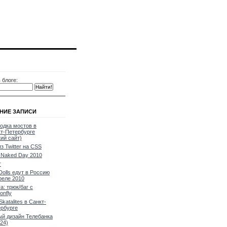
 блоге:
НИЕ ЗАПИСИ
одка мостов в
т-Петербурге
кий сайт)
из Twitter на CSS
Naked Day 2010
т
Dolls едут в Россию
реле 2010
a: трюк/баг с
onfly
Skatalites в Санкт-
рбурге
й дизайн Телебанка
24)