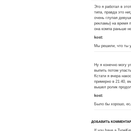
Это я работал в это
типа, правда это ни
очень глупая девушк
рекламы) на время 
она компа раньше н
kost:
Мы решили, что ты у
Ну я конечно могу у
выпить потом упасть
Кстати я вчера нако
примерно в 21:40, в
вышел ролик продол
kost:
Было бы хорошо, есл
ДОБАВИТЬ КОММЕНТА
If you have a TypeKey