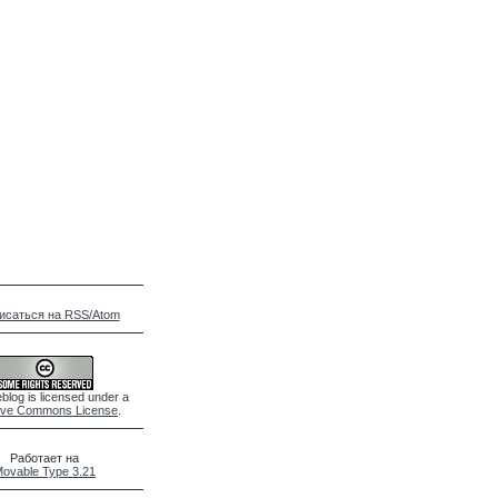
исаться на RSS/Atom
blog is licensed under a
ive Commons License
.
Работает на
ovable Type 3.21