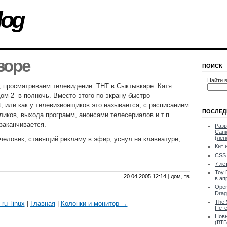
log
зоре
ПОИСК
Найти в
 просматриваем телевидение. ТНТ в Сыктывкаре. Катя
ом-2” в полночь. Вместо этого по экрану быстро
t, или как у телевизионщиков это называется, с расписанием
ПОСЛЕД
иков, выхода программ, анонсами телесериалов и т.п.
заканчивается.
Разв
Санк
(лег
 человек, ставящий рекламу в эфир, уснул на клавиатуре,
Кит 
CSS 
7 ле
Toy 
20.04.2005
12:14
|
дом
,
тв
в ап
Oper
Drag
The 
ru_linux
|
Главная
|
Колонки и монитор →
Пете
Новы
(ВТБ