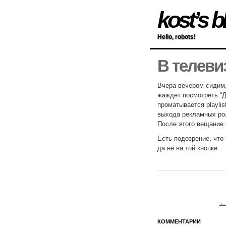
kost’s b
Hello, robots!
В телеви
Вчера вечером сидим,
жаждет посмотреть “Д
проматывается playlis
выхода рекламных рол
После этого вещание 
Есть подозрение, что
да не на той кнопке.
← 
КОММЕНТАРИИ