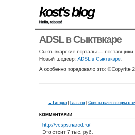
kost’s blog
Hello, robots!
ADSL в Сыктвкаре
Сыктывкарские порталы — поставщики 
Новый шедевр:
ADSL в Сыктвкаре
.
А особенно порадовало это: ©Copyrite 2
← Гитарка
|
Главная
|
Советы начинающим оте
КОММЕНТАРИИ
http://vcsps.narod.ru/
Это стоит 7 тыс. руб.