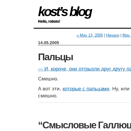
kost’s blog
Hello, robots!
« May 13, 2005
|
Начало
|
May 
14.05.2005
Пальцы
— И, короче, они отгрызли друг другу п
Смешно.
А вот эти,
которые с пальцами
. Ну, или
смешно.
“Смысловые Галлюц