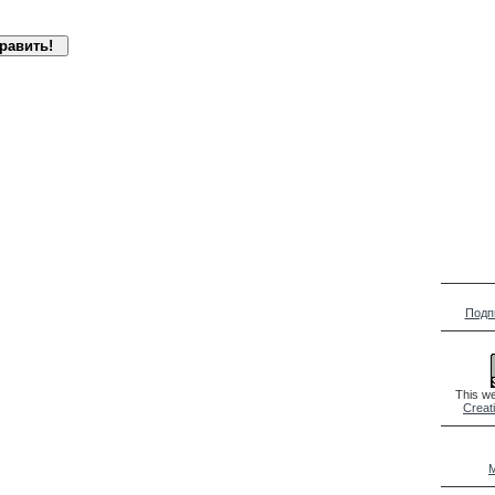
Подп
This we
Creat
M