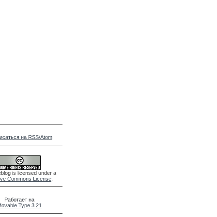
исаться на RSS/Atom
blog is licensed under a
ive Commons License
.
Работает на
ovable Type 3.21