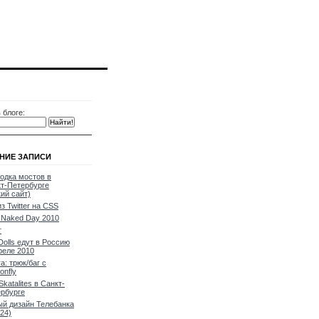
 блоге:
НИЕ ЗАПИСИ
одка мостов в
т-Петербурге
кий сайт)
из Twitter на CSS
Naked Day 2010
т
Dolls едут в Россию
реле 2010
a: трюк/баг с
onfly
Skatalites в Санкт-
рбурге
й дизайн Телебанка
24)