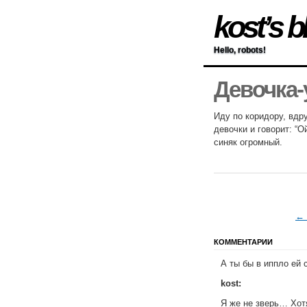
kost’s b
Hello, robots!
Девочка-
Иду по коридору, вдр
девочки и говорит: “О
синяк огромный.
← 
КОММЕНТАРИИ
А ты бы в иппло ей
kost:
Я же не зверь… Хот