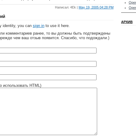
Oper
Написал: 4Ek |
May 19, 2005 04:28 PM
Oper
РИЙ
АРХИВ
 identity, you can
sign in
to use it here.
яли комментариев ранее, то вы должны быть подтверждены
прежде чем ваш отзыв появится. Спасибо, что подождали.)
о использовать HTML)