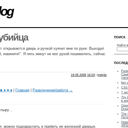
log
убийца
ПОИСК
Найти в
уг открывается дверь и ручкой хуячит мне по руке. Выходит
й, извините!”. Я пять минут не мог рукой пошевелить, сейчас
ПОСЛЕД
Разв
Санк
19.05.2005
16:03
|
lytdybr
(лег
Кит 
CSS 
♣ ♦ ♥ ♠
|
Главная
|
Развлечение/работа →
7 ле
Toy 
в ап
Oper
Drag
 спыру…
The 
Пете
Новы
(ВТБ
я, можно подкараулить и прибить ее железной дверью.