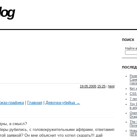
log
ПОИСК
Найти в
ПОСЛЕД
Разв
Санк
(лег
19.05.2005
15:25
|
html
Кит 
CSS 
7 ле
жаз-графика
|
Главная
|
Девочка-убийца →
Toy 
в ап
Oper
Drag
The 
идны, а смысл?
Пете
еры рубились, с головокружительными афёрами, ответамип
Новы
(ВТБ
этой заявкой? Он мне объяснит что хотел сказать!!! дай