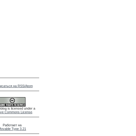
исаться на RSS/Atom
blog is licensed under a
ive Commons License
.
Работает на
ovable Type 3.21