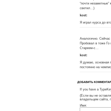
“почти незаметные” 
светил…)
kost:
Я играл курса до вт
Аналогично. Сейчас 
Пробовал в тоже Го 
Стареем-с…
kost:
Я думаю, основная п
постоянно на чемпи
ДОБАВИТЬ КОММЕНТА
If you have a TypeKey
(Если вы не оставл
владельцем сайта, 
Имя: