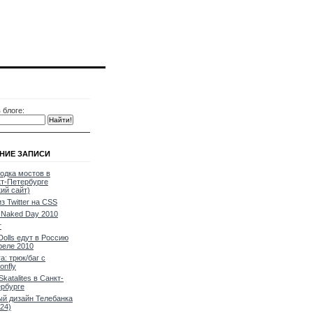
 блоге:
НИЕ ЗАПИСИ
одка мостов в
т-Петербурге
кий сайт)
из Twitter на CSS
Naked Day 2010
т
Dolls едут в Россию
реле 2010
a: трюк/баг с
onfly
Skatalites в Санкт-
рбурге
й дизайн Телебанка
24)