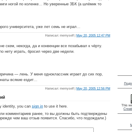
миги ногой по коленке… Но уверенные 3БК (а шлёмик то
орого университета, уже лет семь не играл…
Написал: memyself |
May 20, 2005 12:47 PM
не скем, некогда, да и конвенции все позабывал к чёрту.
по нету играть, бросил через две недели.
ричина — лень. У меня одноклассник играет до сих пор,
онаты всякие ездит…
Подп
Написал: memyself |
May 20, 2005 12:56 PM
РИЙ
This we
 identity, you can
sign in
to use it here.
Creat
яли комментариев ранее, то вы должны быть подтверждены
прежде чем ваш отзыв появится. Спасибо, что подождали.)
M