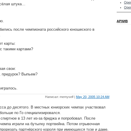
Oper
есёлая штука…
Oper
о.
АРХИВ
убились после чемпионата российского юношеского в
.
т карты:
 с такими картами?
вая свои:
т, придурок? Выпьем?
игралось.
Написал: memyself |
May 20, 2005 10:24 AM
асса до десятого. В местных юниорских чемпах участвовал
 больше по Го специализировался.
 спиртное в 13 лет из-за бриджа и попробовал. После
 чемпа играли на бутылку портвейна. Потом отрывочная
прорезать партнёрского короля при имеющихся тузе и даме,