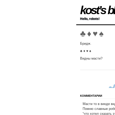
kost’s b
Hello, robots!
♣ ♦ ♥ ♠
Бридж.
♣ ♦ ♥ ♠
Видны масти?
← Д
КОММЕНТАРИИ
Масти то в винде в
Помню славные робб
“что хотел сказать 