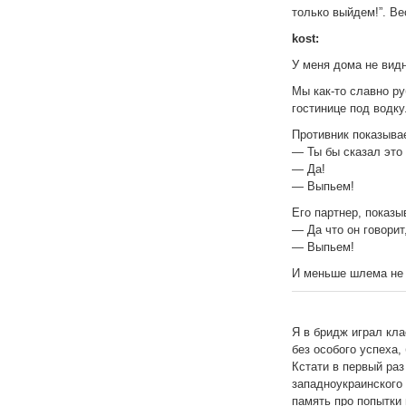
только выйдем!”. В
kost:
У меня дома не видн
Мы как-то славно р
гостинице под водку
Противник показывае
— Ты бы сказал это
— Да!
— Выпьем!
Его партнер, показы
— Да что он говори
— Выпьем!
И меньше шлема не 
Я в бридж играл кл
без особого успеха,
Кстати в первый раз
западноукраинского
память про попытки 