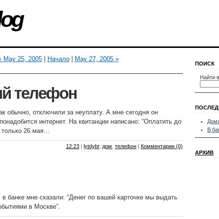
log
« May 25, 2005
|
Начало
|
May 27, 2005 »
ПОИСК
Найти в
й телефон
ПОСЛЕД
к обычно, отключили за неуплату. А мне сегодня он
 понадобится интернет. На квитанции написано: “Оплатить до
Дом
В ба
я только 26 мая…
12:23
|
lytdybr
,
дом
,
телефон
|
Комментарии (0)
АРХИВ
, в банке мне сказали: “Денег по вашей карточке мы выдать
обытиями в Москве”.