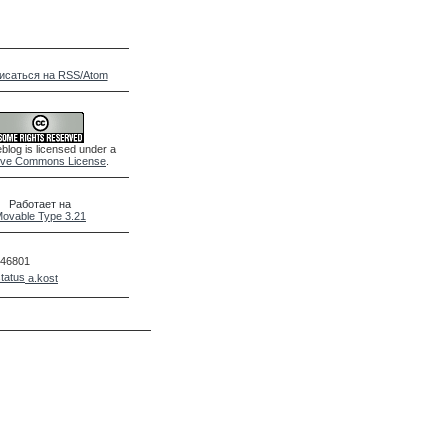
исаться на RSS/Atom
blog is licensed under a
ive Commons License
.
Работает на
ovable Type 3.21
46801
a.kost