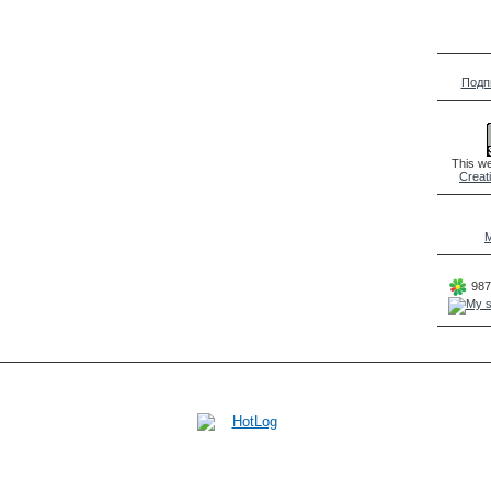
Подп
This we
Creat
M
987