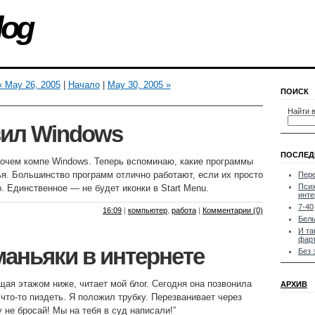
log
« May 26, 2005
|
Начало
|
May 30, 2005 »
ПОИСК
Найти в
вил Windows
ПОСЛЕД
очем компе Windows. Теперь вспоминаю, какие программы
я. Большинство программ отлично работают, если их просто
Пере
Псих
. Единственное — не будет иконки в Start Menu.
инте
7-40
16:09
|
компьютер
,
работа
|
Комментарии (0)
Белы
И та
фарт
маньяки в интернете
Без 
щая этажом ниже, читает мой блог. Сегодня она позвонила
АРХИВ
что-то пиздеть. Я положил трубку. Перезванивает через
у не бросай! Мы на тебя в суд написали!”