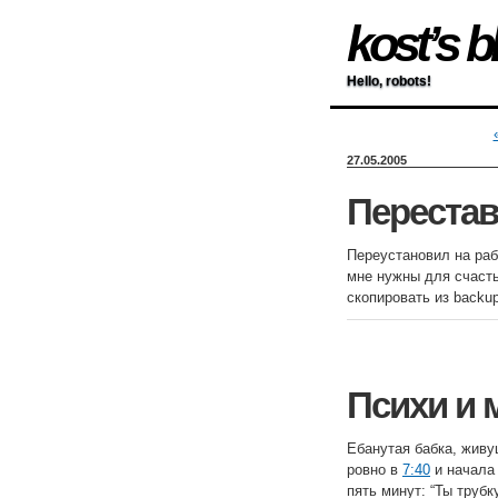
kost’s b
Hello, robots!
27.05.2005
Переста
Переустановил на раб
мне нужны для счасть
скопировать из backup
Психи и 
Ебанутая бабка, живу
ровно в
7:40
и начала 
пять минут: “Ты трубк