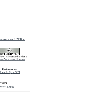
исаться на RSS/Atom
blog is licensed under a
ive Commons License
.
Работает на
ovable Type 3.21
46801
a.kost