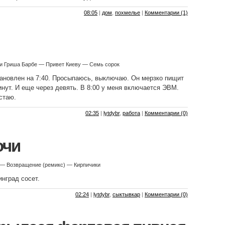
08:05
|
дом
,
похмелье
|
Комментарии (1)
 и Гриша Барбе — Привет Киеву — Семь сорок
ановлен на 7:40. Просыпаюсь, выключаю. Он мерзко пищит
инут. И еще через девять. В 8:00 у меня включается ЭВМ.
стаю.
02:35
|
lytdybr
,
работа
|
Комментарии (0)
очи
 — Возвращение (ремикс) — Кирпичики
инград сосет.
02:24
|
lytdybr
,
сыктывкар
|
Комментарии (0)