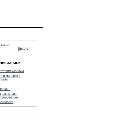
 блоге:
НИЕ ЗАПИСИ
ставил Windows
и и маньяки в
рнете
е ночи
к накрылася
овая пивная
заголовка