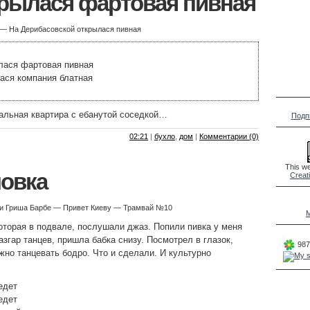
крылася фартовая пивная
 — На Дерибасовской открылася пивная
лася фартовая пивная
ася компания блатная
альная квартира с ебанутой соседкой…
Подп
02:21
|
бухло
,
дом
|
Комментарии (0)
This we
ловка
Creat
 и Гриша Барбе — Привет Киеву — Трамвай №10
M
оторая в подвале, послушали джаз. Попили пивка у меня
азгар танцев, пришла бабка снизу. Посмотрел в глазок,
987
жно танцевать бодро. Что и сделали. И культурно
едет
едет