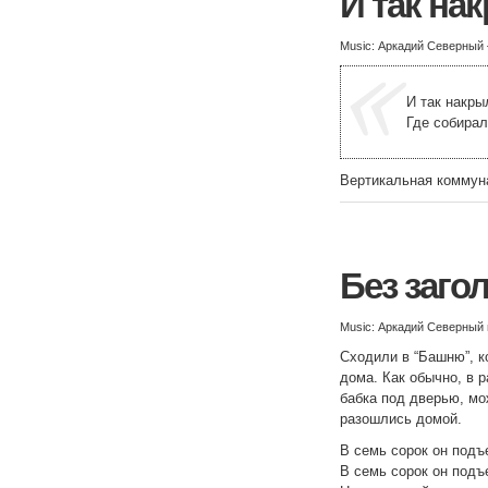
И так на
Music: Аркадий Северный
И так накры
Где собирал
Вертикальная коммун
Без заго
Music: Аркадий Северный
Сходили в “Башню”, к
дома. Как обычно, в р
бабка под дверью, мо
разошлись домой.
В семь сорок он подъ
В семь сорок он подъ