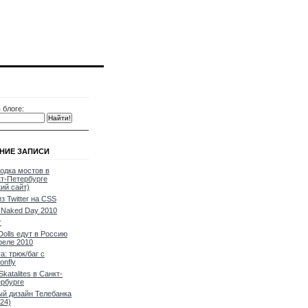
 блоге:
НИЕ ЗАПИСИ
одка мостов в
т-Петербурге
кий сайт)
из Twitter на CSS
Naked Day 2010
т
Dolls едут в Россию
реле 2010
a: трюк/баг с
onfly
Skatalites в Санкт-
рбурге
й дизайн Телебанка
24)