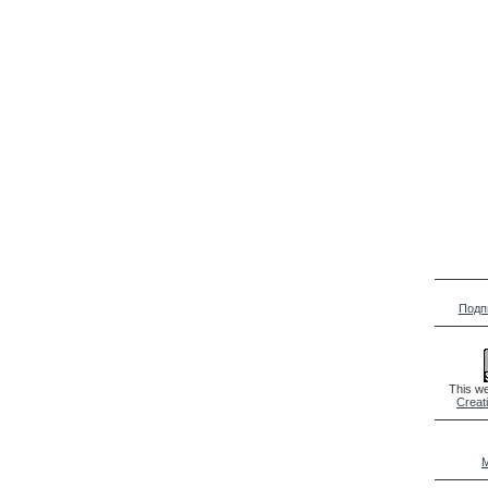
Подп
This we
Creat
M