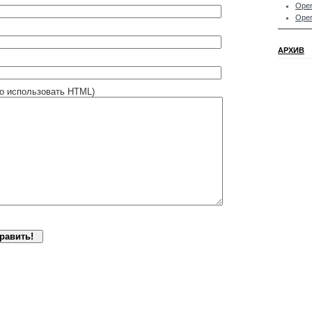
Oper
Oper
АРХИВ
о использовать HTML)