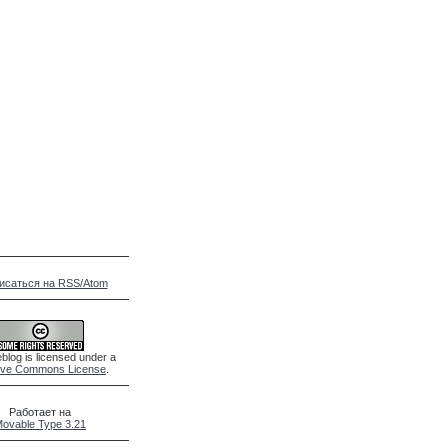
исаться на RSS/Atom
blog is licensed under a
ive Commons License
.
Работает на
ovable Type 3.21