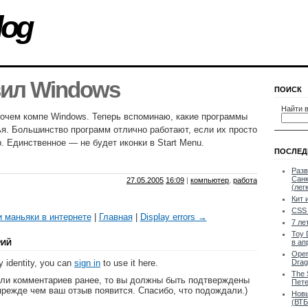
log
вил Windows
ПОИСК
Найти в
очем компе Windows. Теперь вспоминаю, какие программы
я. Большинство программ отлично работают, если их просто
. Единственное — не будет иконки в Start Menu.
ПОСЛЕД
Разв
Санк
27.05.2005
16:09
|
компьютер
,
работа
(лег
Кит 
CSS 
 маньяки в интернете
|
Главная
|
Display errors →
7 ле
Toy 
в ап
РИЙ
Oper
 identity, you can
sign in
to use it here.
Drag
The 
яли комментариев ранее, то вы должны быть подтверждены
Пете
прежде чем ваш отзыв появится. Спасибо, что подождали.)
Новы
(ВТБ