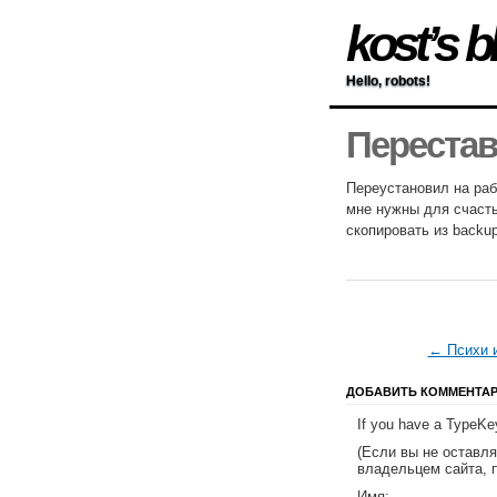
kost’s b
Hello, robots!
Переста
Переустановил на раб
мне нужны для счасть
скопировать из backup
← Психи и
ДОБАВИТЬ КОММЕНТА
If you have a TypeKey
(Если вы не оставл
владельцем сайта, 
Имя: