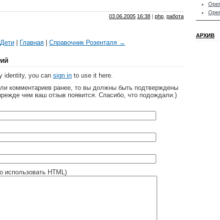
Oper
Oper
03.06.2005
16:38
|
php
,
работа
АРХИВ
Дети
|
Главная
|
Справочник Розенталя →
РИЙ
 identity, you can
sign in
to use it here.
яли комментариев ранее, то вы должны быть подтверждены
прежде чем ваш отзыв появится. Спасибо, что подождали.)
о использовать HTML)