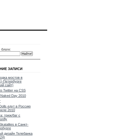
 блоге:
НИЕ ЗАПИСИ
одка мостов в
т-Петербурге
кий сайт)
из Twitter на CSS
Naked Day 2010
т
Dolls едут в Россию
реле 2010
a: трюк/баг с
onfly
Skatalites в Санкт-
рбурге
й дизайн Телебанка
24)