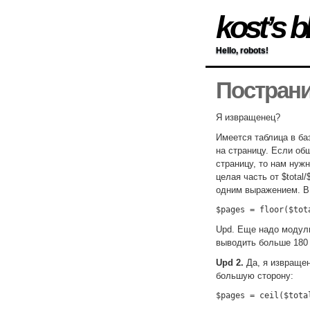
kost’s b
Hello, robots!
Постран
Я извращенец?
Имеется таблица в ба
на страницу. Если об
страницу, то нам нужн
целая часть от $tota
одним выражением. В 
$pages = floor($tot
Upd. Еще надо модуль
выводить больше 180 
Upd 2.
Да, я извращен
большую сторону:
$pages = ceil($tota