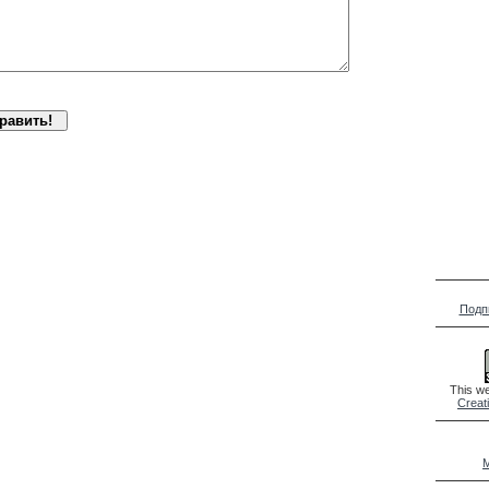
Подп
This we
Creat
M