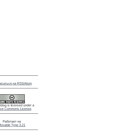
исаться на RSS/Atom
blog is licensed under a
ive Commons License
.
Работает на
ovable Type 3.21