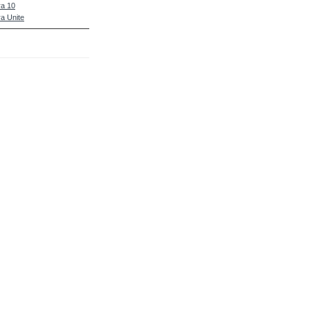
a 10
a Unite