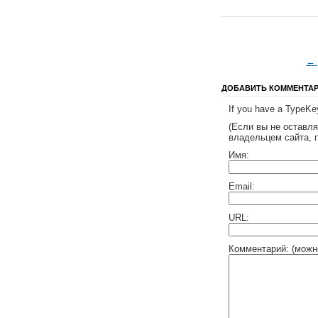
← 
ДОБАВИТЬ КОММЕНТА
If you have a TypeKey
(Если вы не оставл
владельцем сайта, 
Имя:
Email:
URL:
Комментарий: (можн