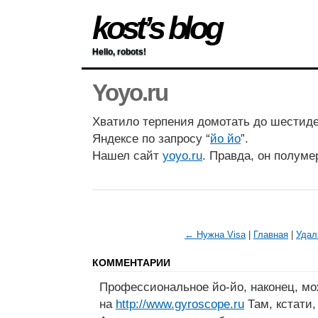
kost’s blog
Hello, robots!
Yoyo.ru
Хватило терпения домотать до шестид
Яндексе по запросу “
йо йо
”.
Нашел сайт
yoyo.ru
. Правда, он полумер
← Нужна Visa
|
Главная
|
Удал
КОММЕНТАРИИ
Профессиональное йо-йо, наконец, мо
на
http://www.gyroscope.ru
Там, кстати,