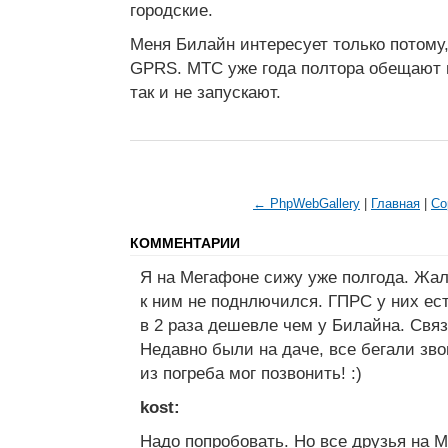
городские.
Меня Билайн интересует только потому
GPRS. МТС уже года полтора обещают в
так и не запускают.
← PhpWebGallery
|
Главная
|
Co
КОММЕНТАРИИ
Я на Мегафоне сижу уже полгода. Жал
к ним не поднлючился. ГПРС у них ест
в 2 раза дешевле чем у Билайна. Свя
Недавно были на даче, все бегали зво
из погреба мог позвонить! :)
kost:
Надо попробовать. Но все друзья на 