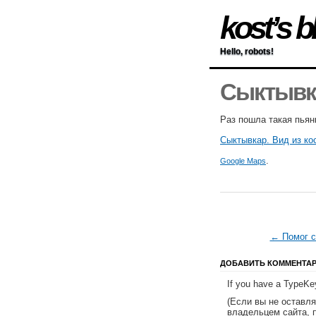
kost’s b
Hello, robots!
Сыктывка
Раз пошла такая пья
Сыктывкар. Вид из ко
.
Google Maps
← Помог 
ДОБАВИТЬ КОММЕНТА
If you have a TypeKey
(Если вы не оставл
владельцем сайта, 