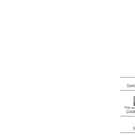
Подп
This we
Creat
M