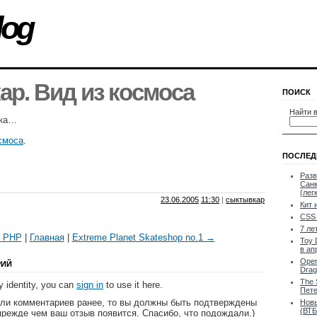
log
р. Вид из космоса
ПОИСК
Найти в
нка…
смоса
.
ПОСЛЕД
Разв
Санк
(лег
23.06.2005
11:30
|
сыктывкар
Кит 
CSS 
7 ле
с PHP
|
Главная
|
Extreme Planet Skateshop no.1 →
Toy 
в ап
Oper
РИЙ
Drag
The 
 identity, you can
sign in
to use it here.
Пете
яли комментариев ранее, то вы должны быть подтверждены
Новы
(ВТБ
прежде чем ваш отзыв появится. Спасибо, что подождали.)