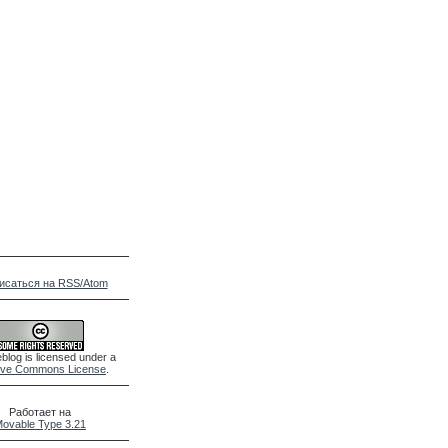
исаться на RSS/Atom
blog is licensed under a
ive Commons License
.
Работает на
ovable Type 3.21