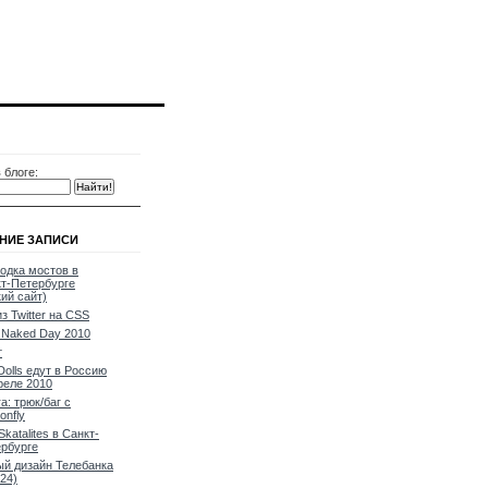
 блоге:
НИЕ ЗАПИСИ
одка мостов в
т-Петербурге
кий сайт)
из Twitter на CSS
Naked Day 2010
т
Dolls едут в Россию
реле 2010
a: трюк/баг с
onfly
Skatalites в Санкт-
рбурге
й дизайн Телебанка
24)