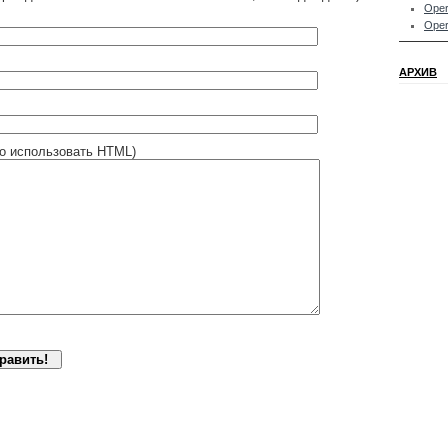
Oper
Oper
АРХИВ
о использовать HTML)