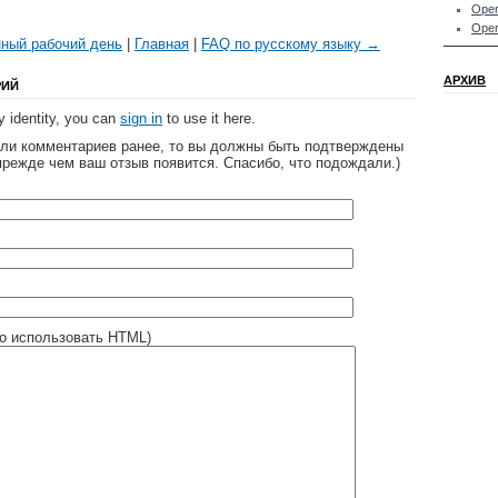
Oper
Oper
ный рабочий день
|
Главная
|
FAQ по русскому языку →
АРХИВ
РИЙ
 identity, you can
sign in
to use it here.
яли комментариев ранее, то вы должны быть подтверждены
прежде чем ваш отзыв появится. Спасибо, что подождали.)
о использовать HTML)