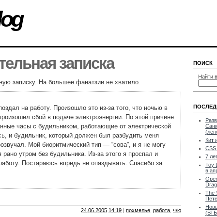
log
ельная записка
ПОИСК
Найти в
ую записку. На большее фанатзии не хватило.
ПОСЛЕД
поздал на работу. Произошло это из-за того, что ночью в
роизошел сбой в подаче электроэнергии. По этой причине
Разв
нные часы с будильником, работающие от электрической
Санк
(лег
сь, и будильник, который должен был разбудить меня
Кит 
розвучал. Мой биоритмический тип — “сова”, и я не могу
CSS 
 рано утром без будильника. Из-за этого я проспал и
7 ле
работу. Постараюсь впредь не опаздывать. Спасибо за
Toy 
в ап
Oper
Drag
The 
Пете
Новы
24.06.2005
14:19
|
похмелье
,
работа
,
ч/ю
(ВТБ