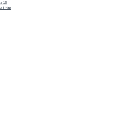
a 10
a Unite