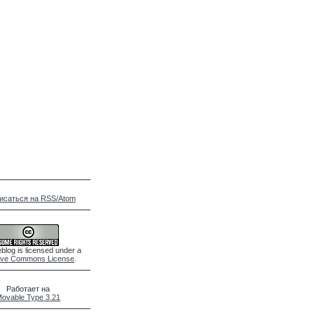
исаться на RSS/Atom
blog is licensed under a
ive Commons License
.
Работает на
ovable Type 3.21