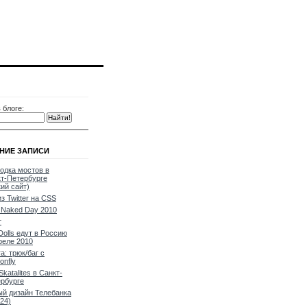
 блоге:
НИЕ ЗАПИСИ
одка мостов в
т-Петербурге
кий сайт)
из Twitter на CSS
Naked Day 2010
т
Dolls едут в Россию
реле 2010
a: трюк/баг с
onfly
Skatalites в Санкт-
рбурге
й дизайн Телебанка
24)