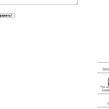
Подп
This we
Creat
M