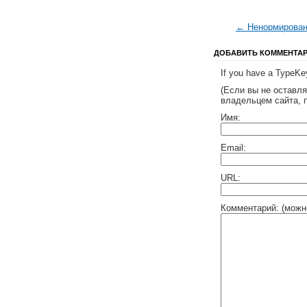
← Ненормирован
ДОБАВИТЬ КОММЕНТА
If you have a TypeKey
(Если вы не оставл
владельцем сайта, 
Имя:
Email:
URL:
Комментарий: (можн