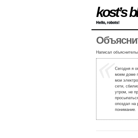
kost’s b
Hello, robots!
Объяснит
Написал объяснительн
Сегодня я о
моем доме п
мои электро
сети, сбили
утром, не п
просыпаться
опоздал на 
понимание.