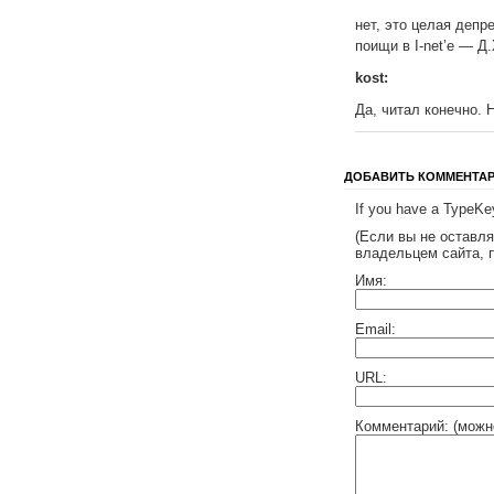
нет, это целая депр
поищи в I-net’е — Д
kost:
Да, читал конечно. 
ДОБАВИТЬ КОММЕНТА
If you have a TypeKey
(Если вы не оставл
владельцем сайта, 
Имя:
Email:
URL:
Комментарий: (можн