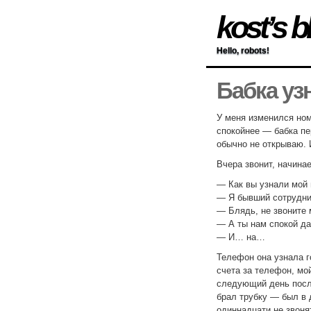
kost’s b
Hello, robots!
Бабка уз
У меня изменился но
спокойнее — бабка пе
обычно не открываю.
Вчера звонит, начинае
— Как вы узнали мой
— Я бывший сотрудник
— Блядь, не звоните 
— А ты нам спокой да
— И… на…
Телефон она узнала г
счета за телефон, мо
следующий день после
брал трубку — был в
одиннадцати не звоня