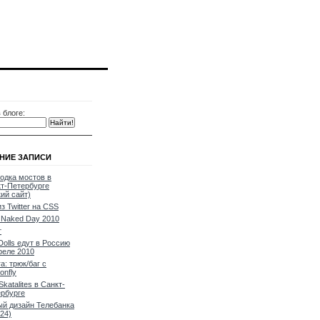
 блоге:
НИЕ ЗАПИСИ
одка мостов в
т-Петербурге
кий сайт)
из Twitter на CSS
Naked Day 2010
т
Dolls едут в Россию
реле 2010
a: трюк/баг с
onfly
Skatalites в Санкт-
рбурге
й дизайн Телебанка
24)