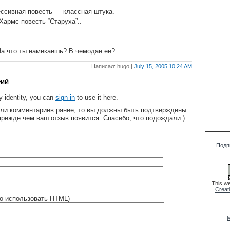
ессивная повесть — классная штука.
.Хармс повесть “Старуха”..
На что ты намекаешь? В чемодан ее?
Написал: hugo |
July 15, 2005 10:24 AM
РИЙ
 identity, you can
sign in
to use it here.
яли комментариев ранее, то вы должны быть подтверждены
прежде чем ваш отзыв появится. Спасибо, что подождали.)
Подп
This we
Creat
о использовать HTML)
M