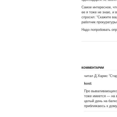
Самое интересное, чт
ее я тоже не знаю, и 
спросил: “Скажите ва
работник прокуратуры,
Надо попробовать оп
КОММЕНТАРИИ
читал Д.Хармс “Ста
kost:
Про вываливающихся
тоже имеется — на в
целый день на балко
приближаюсь к дому