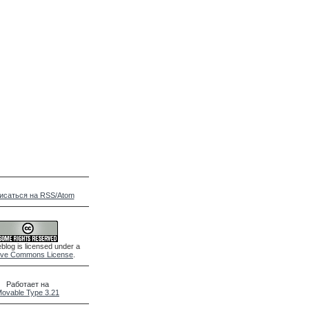
исаться на RSS/Atom
blog is licensed under a
ive Commons License
.
Работает на
ovable Type 3.21