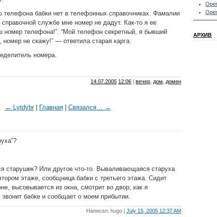
Oper
Oper
о телефона бабки нет в телефонных справочниках. Фамалии
в справочной службе мне номер не дадут. Как-то я ее
ш номер телефона!”. “Мой телефон секретный, я бывший
АРХИВ
 номер не скажу!” — ответила старая карга.
ределитель номера.
14.07.2005
12:06
|
вечер
,
дом
,
домен
← Lytdybr
|
Главная
|
Связался… →
руха”?
 старушек? Или другое что-то. Вываливающаяся старуха
тором этаже, сообщница бабки с третьего этажа. Сидит
не, высовывается из окна, смотрит во двор, как я
 звонит бабке и сообщает о моем прибытии.
Написал: hugo |
July 15, 2005 12:37 AM