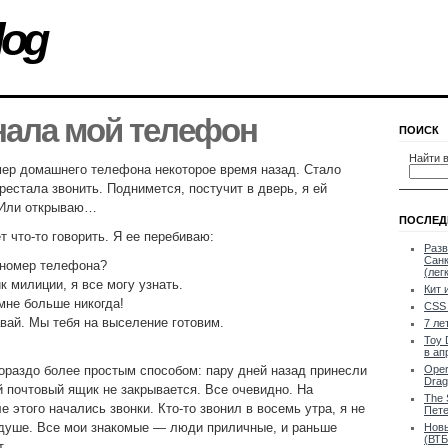
log
нала мой телефон
ПОИСК
Найти в
мер домашнего телефона некоторое время назад. Стало
рестала звонить. Поднимется, постучит в дверь, я ей
 Или открываю…
ПОСЛЕД
т что-то говорить. Я ее перебиваю:
Разв
Санк
 номер телефона?
(лег
 милиции, я все могу узнать.
Кит 
мне больше никогда!
CSS 
вай. Мы тебя на выселение готовим.
7 ле
Toy 
в ап
ораздо более простым способом: пару дней назад принесли
Oper
Drag
й почтовый ящик не закрывается. Все очевидно. На
The 
 этого начались звонки. Кто-то звонил в восемь утра, я не
Пете
 душе. Все мои знакомые — люди приличные, и раньше
Новы
(ВТБ
т.