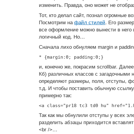
изменить. Правда, оно может не отобр
Тот, кто делал сайт, познал огромные 
Посмотрим на
файл стилей
. Его разме
все оформление можно вынести в него 
логичный код. Но…
Сначала лихо обнуляем margin и paddin
* {margin:0; padding:0;}
и, конечно же, покрасим scrollbar. Дале
Кб) различных классов с загадочными 
определяют размеры, поля, отступы, ф
т.д. И чтобы поставить обычную ссылку
примерно так:
<a class="pr18 tc3 td0 hu" href="1.
Так как мы обнулили отступы у всех эл
разделить абзацы приходится вставлять
<br />…