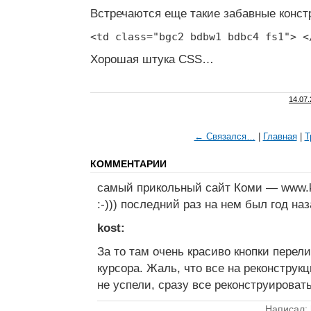
Встречаются еще такие забавные конст
<td class="bgc2 bdbw1 bdbc4 fs1"> <
Хорошая штука CSS…
14.07
← Связался…
|
Главная
|
Т
КОММЕНТАРИИ
самый прикольный сайт Коми — www.kr
:-))) последний раз на нем был год на
kost:
За то там очень красиво кнопки перел
курсора. Жаль, что все на реконструк
не успели, сразу все реконструировать
Написал: 