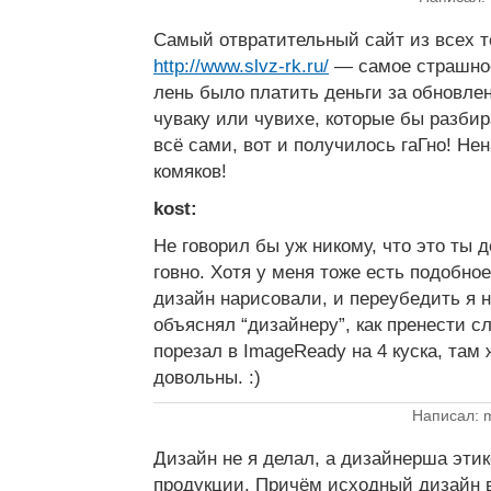
Самый отвратительный сайт из всех т
http://www.slvz-rk.ru/
— самое страшное
лень было платить деньги за обновле
чуваку или чувихе, которые бы разбира
всё сами, вот и получилось гаГно! Н
комяков!
kost:
Не говорил бы уж никому, что это ты 
говно. Хотя у меня тоже есть подобное
дизайн нарисовали, и переубедить я не
объяснял “дизайнеру”, как пренести сл
порезал в ImageReady на 4 куска, там
довольны. :)
Написал: m
Дизайн не я делал, а дизайнерша этик
продукции. Причём исходный дизайн в