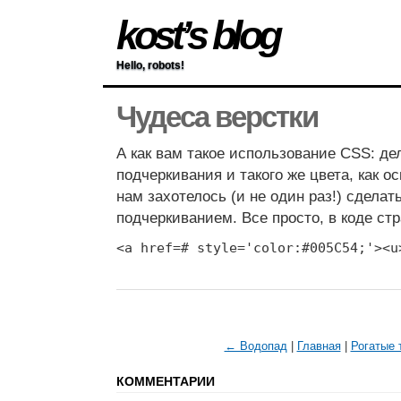
kost’s blog
Hello, robots!
Чудеса верстки
А как вам такое использование CSS: де
подчеркивания и такого же цвета, как о
нам захотелось (и не один раз!) сделат
подчеркиванием. Все просто, в коде ст
<a href=# style='color:#005C54;'><u
← Водопад
|
Главная
|
Рогатые
КОММЕНТАРИИ