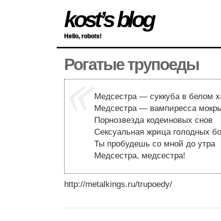
kost’s blog
Hello, robots!
Рогатые трупоеды
Медсестра — суккуба в белом х
Медсестра — вампиресса мокр
Порнозвезда кодеиновых снов
Сексуальная жрица голодных бо
Ты пробудешь со мной до утра
Медсестра, медсестра!
http://metalkings.ru/trupoedy/