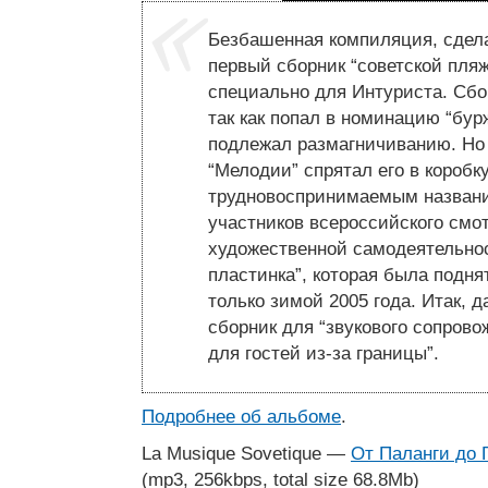
Безбашенная компиляция, сдела
первый сборник “советской пля
специально для Интуриста. Сбо
так как попал в номинацию “бурж
подлежал размагничиванию. Но 
“Мелодии” спрятал его в коробку
трудновоспринимаемым названи
участников всероссийского смо
художественной самодеятельнос
пластинка”, которая была подня
только зимой 2005 года. Итак, 
сборник для “звукового сопрово
для гостей из-за границы”.
Подробнее об альбоме
.
La Musique Sovetique —
От Паланги до 
(mp3, 256kbps, total size 68.8Mb)