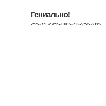
Гениально!
<tr><td width=100%><hr></td></tr>