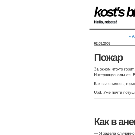
kost’s b
Hello, robots!
« A
02.08.2005
Пожар
За окном что-то гори
Интернациональная. В
Как выяснилось, гори
Upd. Уже почти потуш
Как в ан
— Я задела случайно 