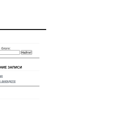
 блоге:
НИЕ ЗАПИСИ
ар
в анекдоте