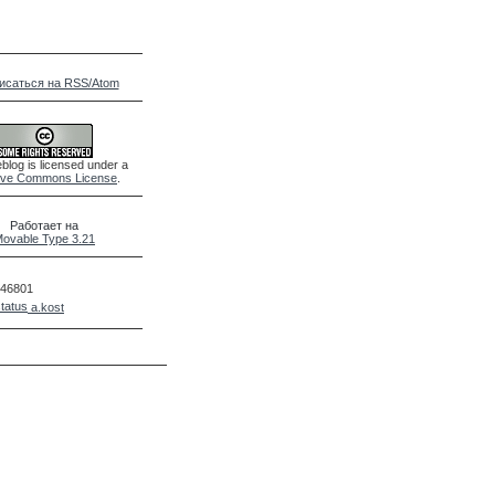
исаться на RSS/Atom
blog is licensed under a
ive Commons License
.
Работает на
ovable Type 3.21
46801
a.kost