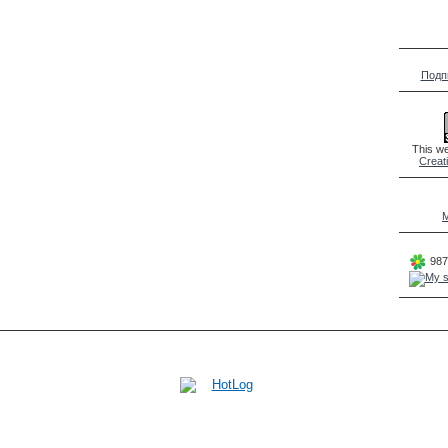
Подп
This we
Creat
M
987