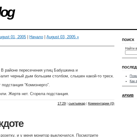
log
ugust 01, 2005
|
Начало
|
August 03, 2005 »
ПОИСК
Найти в
ПОСЛЕД
т. В районе пересечения улиц Бабушкина и
алит черный дым большим столбом, слышен какой-то треск.
Пож
Как 
т подстанция “Комиэнерго”.
или. Жертв нет. Сгорела подстанция.
АРХИВ
17:29
|
сыктывкар
|
Комментарии (0)
екдоте
розетку, и у меня монитор выключился. Посмотрите