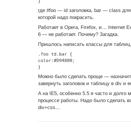
}
где #foo — id заголовка, bar — class дл
которой надо покрасить.
Работает в Opera, Firefox, и… Internet Ex
6 — не работает. Почему? Загадка.
Пришлось написать классы для таблиц,
.foo td.bar {
color:#D94800;
}
Можно было сделать проще — назначить 
завернуть заголовок и таблицу в div и е
А на IE5, особенно 5.5 я часто и долго 
процессе работы. Надо было сделать в
div+css…