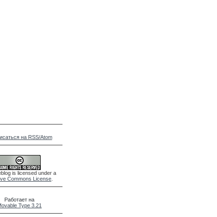
исаться на RSS/Atom
blog is licensed under a
ive Commons License
.
Работает на
ovable Type 3.21