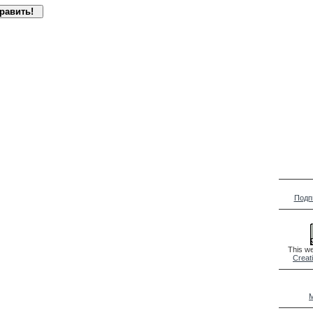
Подп
This we
Creat
M