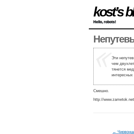
kost’s b
Hello, robots!
Непутев
Эти непутев
чем двухле
тянется мед
интересных 
Смешно.
http://www.zametok.net
← Чирвонц