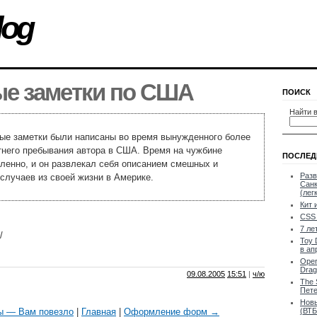
log
ые заметки по США
ПОИСК
Найти в
ые заметки были написаны во время вынужденного более
тнего пребывания автора в США. Время на чужбине
ПОСЛЕД
ленно, и он развлекал себя описанием смешных и
Разв
случаев из своей жизни в Америке.
Санк
(лег
Кит 
CSS 
7 ле
/
Toy 
в ап
Oper
Drag
09.08.2005
15:51
|
ч/ю
The 
Пете
Новы
ы — Вам повезло
|
Главная
|
Оформление форм →
(ВТБ