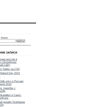
 блоге:
НИЕ ЗАПИСИ
одка мостов в
т-Петербурге
кий сайт)
из Twitter на CSS
Naked Day 2010
т
Dolls едут в Россию
реле 2010
a: трюк/баг с
onfly
Skatalites в Санкт-
рбурге
й дизайн Телебанка
24)