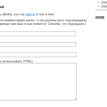
Oper
Oper
РИЙ
 identity, you can
sign in
to use it here.
АРХИВ
яли комментариев ранее, то вы должны быть подтверждены
прежде чем ваш отзыв появится. Спасибо, что подождали.)
о использовать HTML)