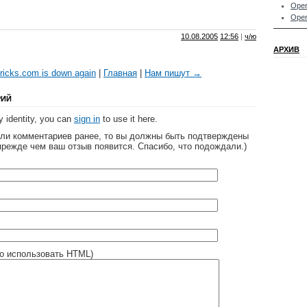
Oper
Oper
10.08.2005
12:56
|
ч/ю
АРХИВ
tricks.com is down again
|
Главная
|
Нам пишут →
РИЙ
 identity, you can
sign in
to use it here.
яли комментариев ранее, то вы должны быть подтверждены
прежде чем ваш отзыв появится. Спасибо, что подождали.)
о использовать HTML)