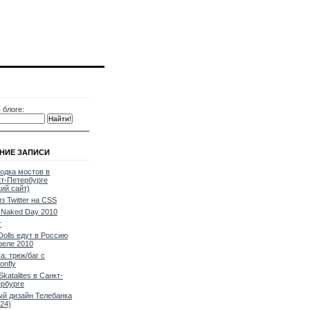
 блоге:
НИЕ ЗАПИСИ
одка мостов в
т-Петербурге
кий сайт)
из Twitter на CSS
Naked Day 2010
т
Dolls едут в Россию
реле 2010
a: трюк/баг с
onfly
Skatalites в Санкт-
рбурге
й дизайн Телебанка
24)