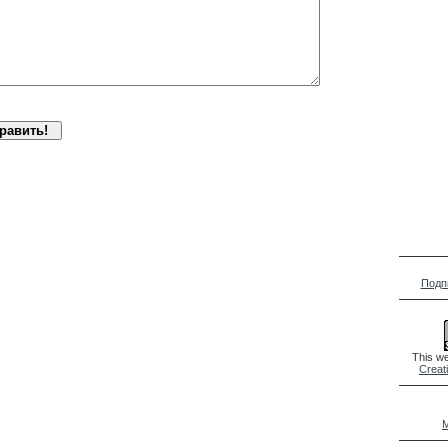
Подп
This we
Creat
M