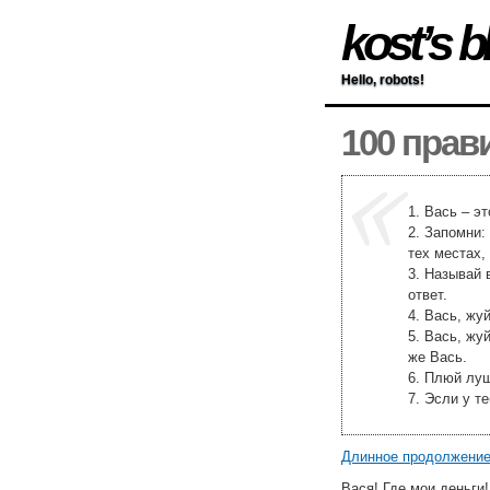
kost’s b
Hello, robots!
100 прав
1. Вась – эт
2. Запомни:
тех местах,
3. Называй 
ответ.
4. Вась, жу
5. Вась, жу
же Вась.
6. Плюй луш
7. Эсли у т
Длинное продолжени
Вася! Где мои деньги!