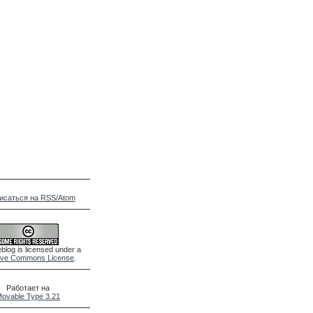
исаться на RSS/Atom
blog is licensed under a
ive Commons License
.
Работает на
ovable Type 3.21