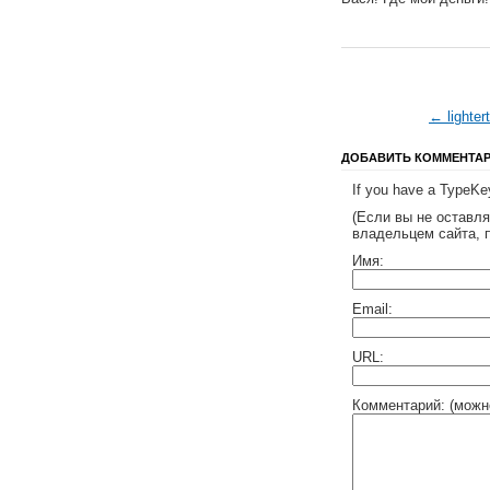
← lighter
ДОБАВИТЬ КОММЕНТА
If you have a TypeKey
(Если вы не оставл
владельцем сайта, 
Имя:
Email:
URL:
Комментарий: (можн