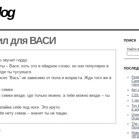
log
ил для ВАСИ
ПОИСК
Найти в
о звучит гордо.
 ты – Вася, хоть это и обидное слово, но оно популярно в
ПОСЛЕД
 где ты тусуешся.
Разв
всех “Вась” не зависимо от пола и возраста. Жди того же в
Санк
(лег
й семки.
Кит 
й семки везде, где только можно, а тебе можно везде – ты
CSS 
7 ле
Toy 
пайки себе под ноги. Это круто.
в ап
ебя нету семак – значит ты не пацан.
Oper
Drag
The 
Пете
е
.
Новы
(ВТБ