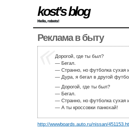
kost’s blog
Hello, robots!
Реклама в быту
Дорогой, где ты был?
— Бегал.
— Странно, но футболка сухая и
— Дура, я бегал в другой футбо
— Дорогой, где ты был?
— Бегал.
— Странно, но футболка сухая и
— А ты кроссовки панюхай!
http://wwwboards.auto.ru/nissan/451153.h