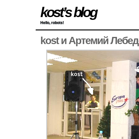
kost’s blog
Hello, robots!
kost и Артемий Лебе