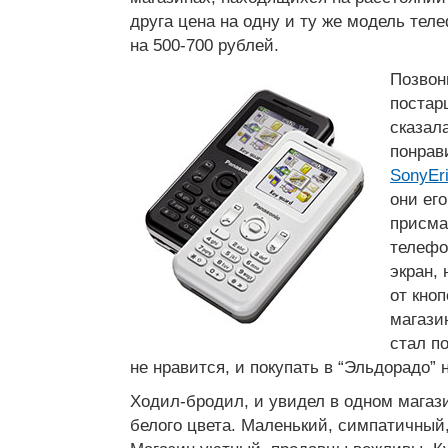
друга цена на одну и ту же модель тел
на 500-700 рублей.
Позвон
постар
сказала
понрав
SonyEr
они его
присма
телефо
экран,
от кноп
магази
стал по
не нравится, и покупать в “Эльдорадо” 
Ходил-бродил, и увидел в одном мага
белого цвета. Маленький, симпатичный,