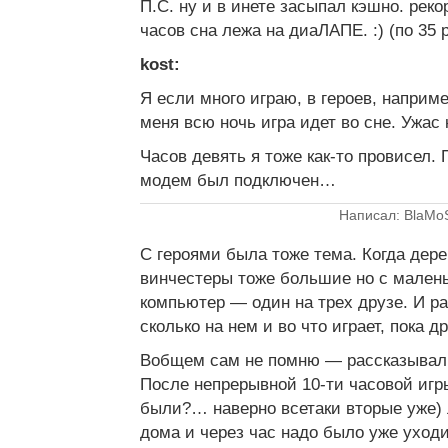
П.С. ну и в инете засыпал кэшно. рек
часов сна лежа на диаЛАПЕ. :) (по 35 
kost:
Я если много играю, в героев, наприме
меня всю ночь игра идет во сне. Ужас 
Часов девять я тоже как-то провисел. 
модем был подключен…
Написал: BlaMo
С героями была тоже тема. Когда дер
винчестеры тоже большие но с мале
компьютер — один на трех друзе. И р
сколько на нем и во что играет, пока 
Вобщем сам не помню — рассказывал
После непрерывной 10-ти часовой игры
были?… наверно всетаки вторые уже) 
дома и через час надо было уже уход