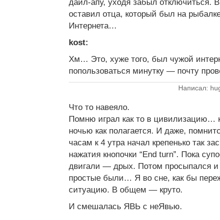
даил-апу, уходя забыл отключиться. В
оставил отца, который был на рыбалке
Интернета…
kost:
Хм… Это, хуже того, был чужой интерн
попользоваться минутку — почту про
Написал: hu
Что то навеяло.
Помню играл как то в цивилизацию… 
ночью как полагается. И даже, помни
часам к 4 утра начал крепенько так за
нажатия кнопочки “End turn”. Пока су
двигали — дрых. Потом просыпался и 
простые были… Я во сне, как бы пере
ситуацию. В общем — круто.
И смешалась ЯВЬ с неЯвью.