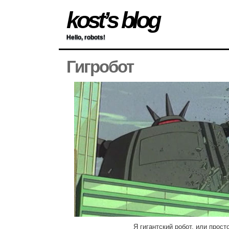
kost’s blog
Hello, robots!
Гигробот
Я гигантский робот, или просто