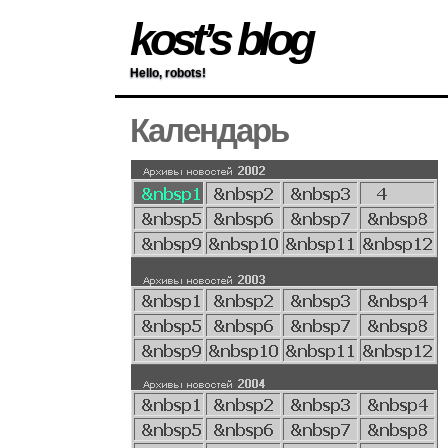
kost’s blog
Hello, robots!
Календарь