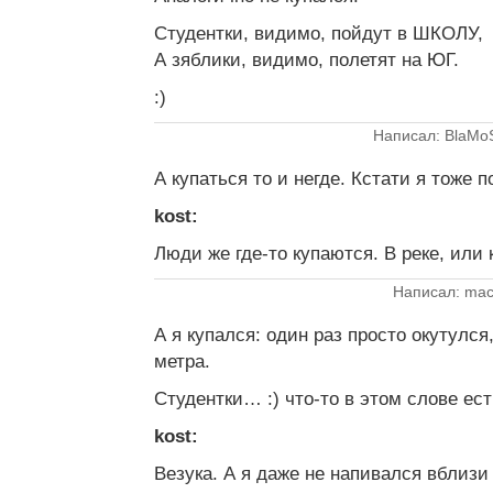
Студентки, видимо, пойдут в ШКОЛУ,
А зяблики, видимо, полетят на ЮГ.
:)
Написал: BlaMo
А купаться то и негде. Кстати я тоже п
kost:
Люди же где-то купаются. В реке, или
Написал: mac
А я купался: один раз просто окутулся
метра.
Студентки… :) что-то в этом слове ес
kost:
Везука. А я даже не напивался вблизи