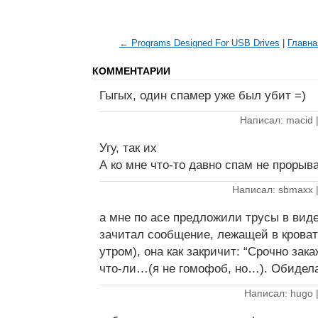
← Programs Designed For USB Drives
|
Главна
КОММЕНТАРИИ
Гыгых, один спамер уже был убит =)
Написал: macid 
Угу, так их
А ко мне что-то давно спам не прорыв
Написал: sbmaxx 
а мне по асе предложили трусы в вид
зачитал сообщение, лежащей в кроват
утром), она как закричит: “Срочно зака
что-ли…(я не гомофоб, но…). Обиде
Написал: hugo 